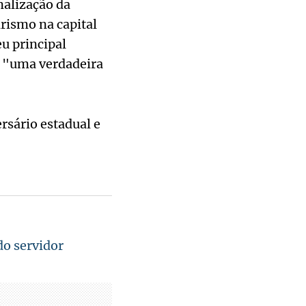
nalização da
arismo na capital
u principal
o "uma verdadeira
rsário estadual e
do servidor