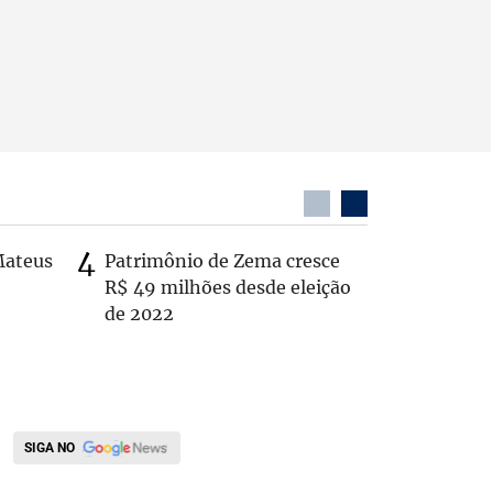
Mateus
Patrimônio de Zema cresce
Casal é 
R$ 49 milhões desde eleição
com o c
de 2022
em rodo
SIGA NO