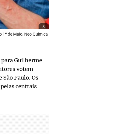
x
o 1º de Maio, Neo Química
a para Guilherme
eitores votem
e São Paulo. Os
pelas centrais