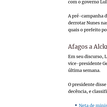
com o governo Lul
A pré-campanha de
derrotar Nunes nas
quais o prefeito p
Afagos a Alc
Em seu discurso, L
vice-presidente G
última semana.
O presidente disse
decência, e classi
Neta de minis