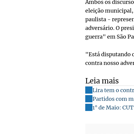
Ambos os discursos
eleição municipal,
paulista - represe
adversário. O pres
guerra" em São Pa
"Está disputando c
contra nosso adver
Leia mais
Lira tem o cont
Partidos com mi
1° de Maio: CUT