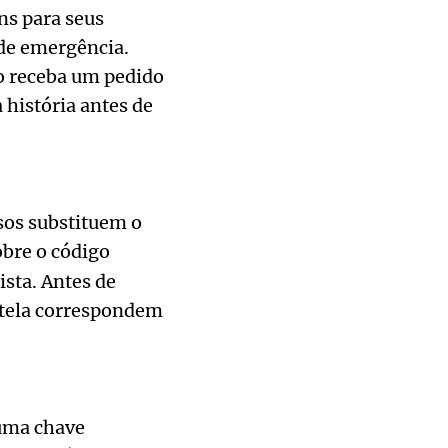
ns para seus
de emergência.
so receba um pedido
 história antes de
sos substituem o
obre o código
ista. Antes de
 tela correspondem
uma chave