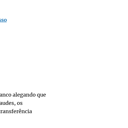
sso
banco alegando que
audes, os
ransferência