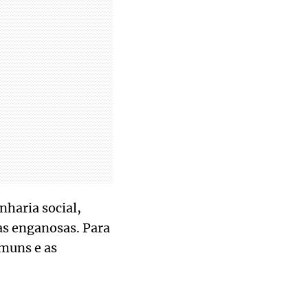
nharia social,
as enganosas. Para
omuns e as