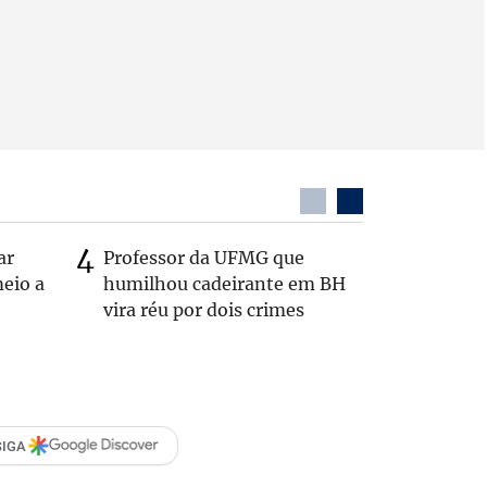
ar
Professor da UFMG que
Casal é 
eio a
humilhou cadeirante em BH
com o c
vira réu por dois crimes
em rodo
SIGA