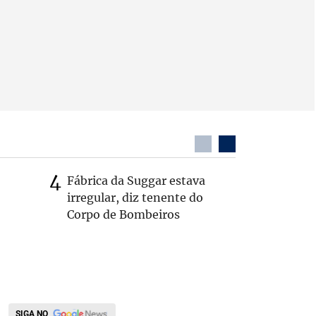
Fábrica da Suggar estava
Cleitinh
irregular, diz tenente do
hoje sob
Corpo de Bombeiros
candidat
SIGA NO