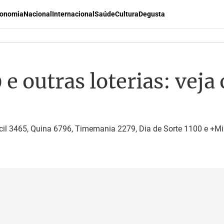
onomia
Nacional
Internacional
Saúde
Cultura
Degusta
 outras loterias: veja
il 3465, Quina 6796, Timemania 2279, Dia de Sorte 1100 e +Mil