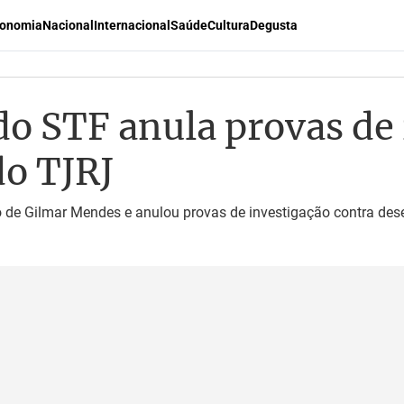
onomia
Nacional
Internacional
Saúde
Cultura
Degusta
 STF anula provas de 
o TJRJ
to de Gilmar Mendes e anulou provas de investigação contra d