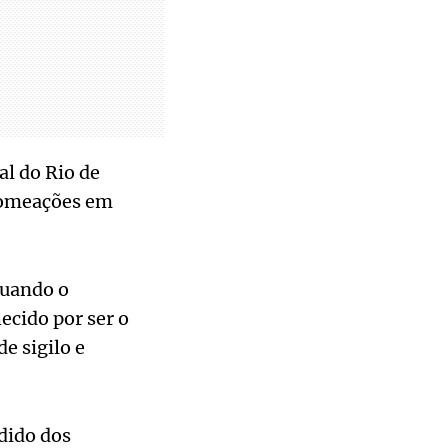
al do Rio de
 nomeações em
quando o
cido por ser o
de sigilo e
dido dos