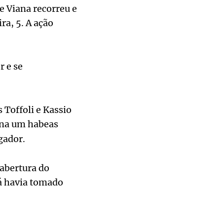
e Viana recorreu e
ra, 5. A ação
 e se
 Toffoli e Kassio
ana um habeas
gador.
 abertura do
já havia tomado