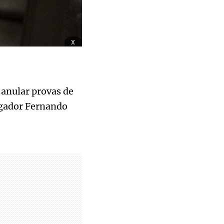
x
 anular provas de
rgador Fernando