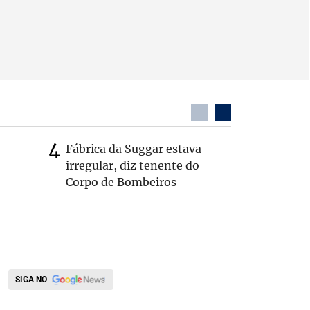
Fábrica da Suggar estava
Cleitinh
irregular, diz tenente do
hoje sob
Corpo de Bombeiros
candidat
SIGA NO