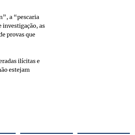
n”, a “pescaria
e investigação, as
de provas que
radas ilícitas e
 não estejam