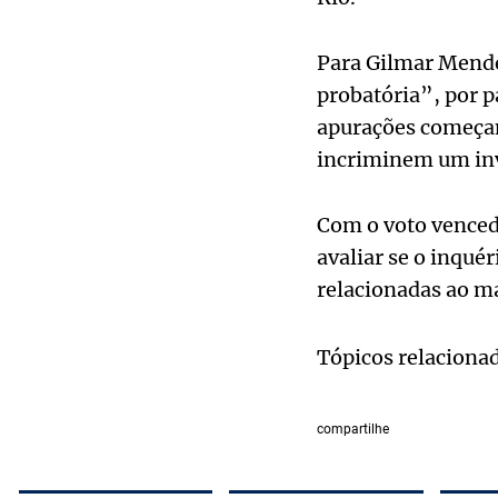
Para Gilmar Mendes
probatória”, por p
apurações começam
incriminem um inv
Com o voto vencedo
avaliar se o inquér
relacionadas ao ma
Tópicos relaciona
compartilhe