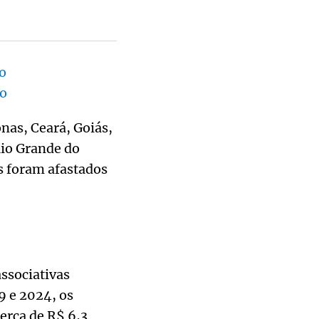
o
ho
nas, Ceará, Goiás,
io Grande do
os foram afastados
ssociativas
9 e 2024, os
erca de R$ 6,3