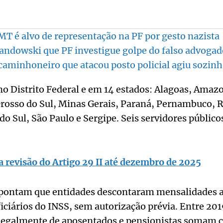
T é alvo de representação na PF por gesto nazista
andowski que PF investigue golpe do falso advogad
 caminhoneiro que atacou posto policial agiu sozin
o Distrito Federal e em 14 estados: Alagoas, Amazo
osso do Sul, Minas Gerais, Paraná, Pernambuco, R
do Sul, São Paulo e Sergipe. Seis servidores públic
 revisão do Artigo 29 II até dezembro de 2025
apontam que entidades descontaram mensalidades a
iciários do INSS, sem autorização prévia. Entre 201
ilegalmente de aposentados e pensionistas somam c