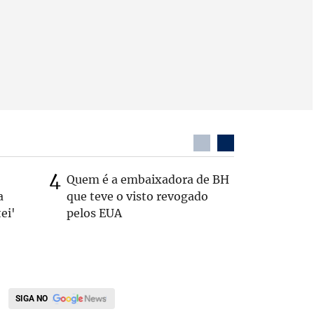
Quem é a embaixadora de BH
Coronel 
a
que teve o visto revogado
suspeito
ei'
pelos EUA
passage
SIGA NO