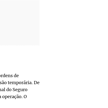
ordens de
isão temporária. De
nal do Seguro
a operação. O