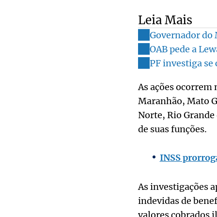
Leia Mais
Governador do M
OAB pede a Lew
PF investiga se
As ações ocorrem n
Maranhão, Mato Gr
Norte, Rio Grande 
de suas funções.
INSS prorroga
As investigações 
indevidas de benef
valores cobrados 