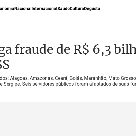
onomia
Nacional
Internacional
Saúde
Cultura
Degusta
ga fraude de R$ 6,3 bil
SS
ados: Alagoas, Amazonas, Ceará, Goiás, Maranhão, Mato Grosso
e Sergipe. Seis servidores públicos foram afastados de suas f