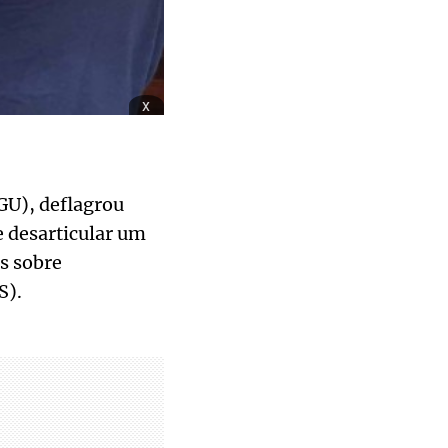
x
GU), deflagrou
e desarticular um
s sobre
S).