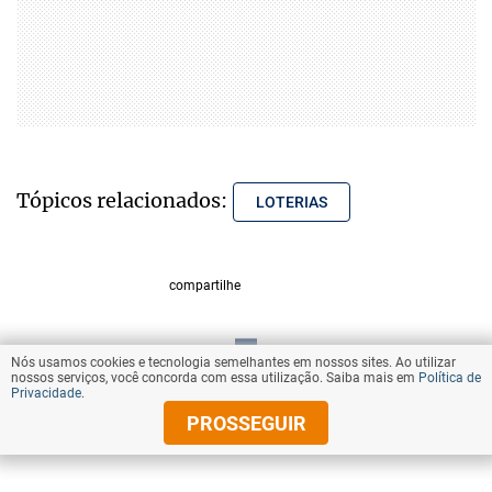
Tópicos relacionados:
LOTERIAS
compartilhe
Nós usamos cookies e tecnologia semelhantes em nossos sites. Ao utilizar
VOLTAR AO TOPO
nossos serviços, você concorda com essa utilização. Saiba mais em
Política de
Privacidade
.
PROSSEGUIR
© Copyright 2025 Diários Associados
Todos os direitos reservados.