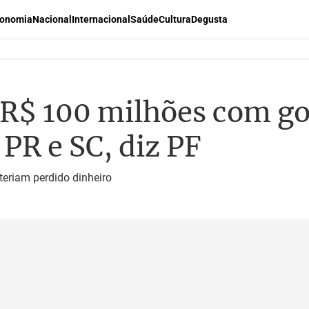
onomia
Nacional
Internacional
Saúde
Cultura
Degusta
R$ 100 milhões com go
PR e SC, diz PF
 teriam perdido dinheiro