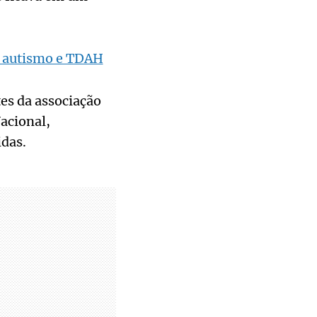
re autismo e TDAH
tes da associação
acional,
idas.