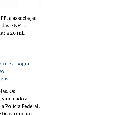
PF, a associação
edas e NFTs
ar a 20 mil
a e ex-sogra
PM
ogos
las. Os
 vinculado a
a Polícia Federal.
e ficava em um