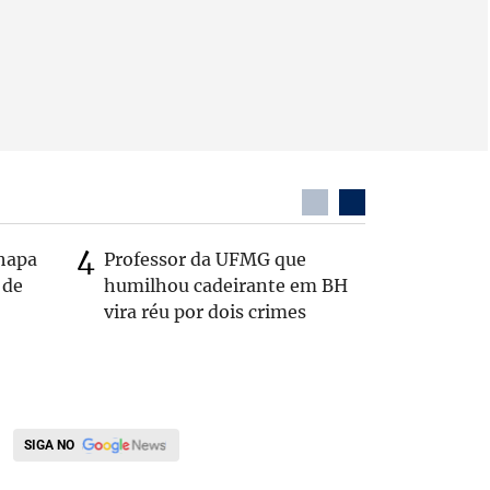
chapa
Professor da UFMG que
Após anú
 de
humilhou cadeirante em BH
Carlos B
vira réu por dois crimes
Zema: 'Q
SIGA NO