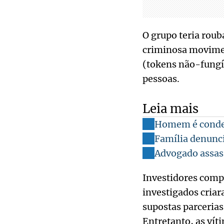
O grupo teria roub
criminosa movimen
(tokens não-fungív
pessoas.
Leia mais
Homem é conden
Família denunci
Advogado assass
Investidores comp
investigados cria
supostas parcerias
Entretanto, as ví