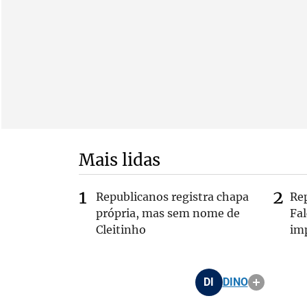
Mais lidas
Republicanos registra chapa
Re
própria, mas sem nome de
Fa
Cleitinho
im
DI
DINO