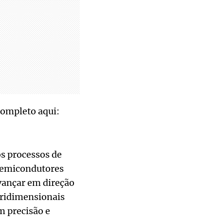
completo aqui:
s processos de
semicondutores
vançar em direção
tridimensionais
m precisão e