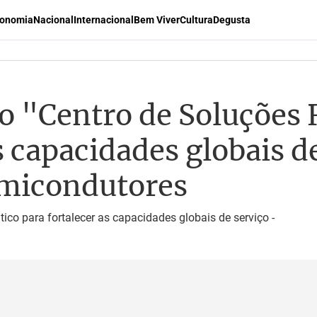
onomia
Nacional
Internacional
Bem Viver
Cultura
Degusta
o "Centro de Soluções
s capacidades globais d
emicondutores
ico para fortalecer as capacidades globais de serviço -