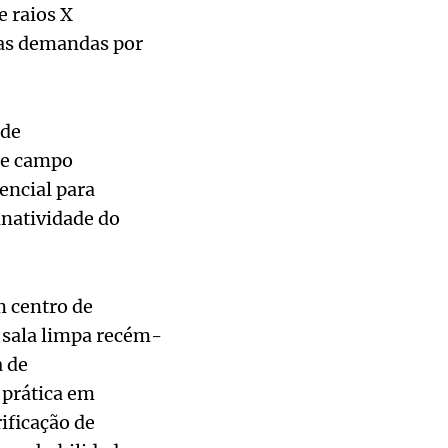
e raios X
as demandas por
 de
de campo
encial para
natividade do
m centro de
 sala limpa recém-
a de
 prática em
ificação de