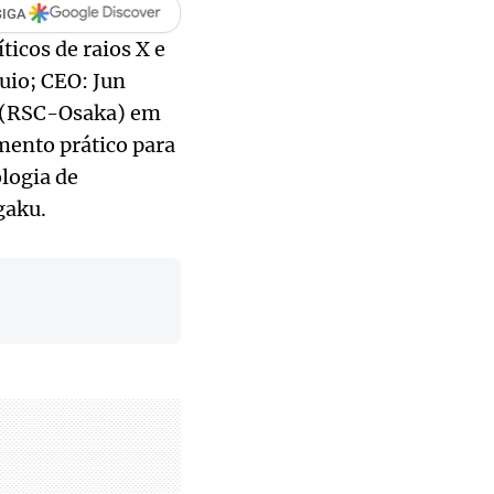
SIGA
ticos de raios X e
uio; CEO: Jun
a (RSC-Osaka) em
mento prático para
logia de
gaku.