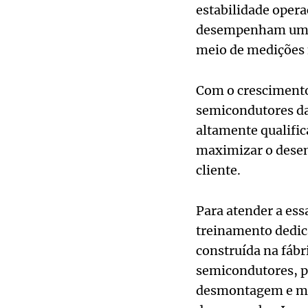
estabilidade opera
desempenham um pa
meio de medições n
Com o crescimento
semicondutores da
altamente qualifi
maximizar o desem
cliente.
Para atender a es
treinamento dedic
construída na fábr
semicondutores, p
desmontagem e mon