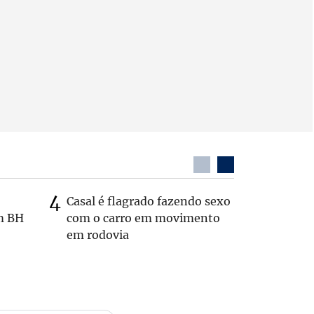
Casal é flagrado fazendo sexo
Zema sug
m BH
com o carro em movimento
substitui
em rodovia