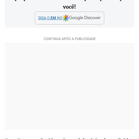
você!
SIGA O
EM
NO