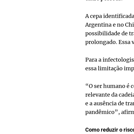
A cepa identificad
Argentina e no Chi
possibilidade de t
prolongado. Essa v
Para a infectologi
essa limitação im
“O ser humano é c
relevante da cadei
e a ausência de t
pandêmico”, afir
Como reduzir o risc