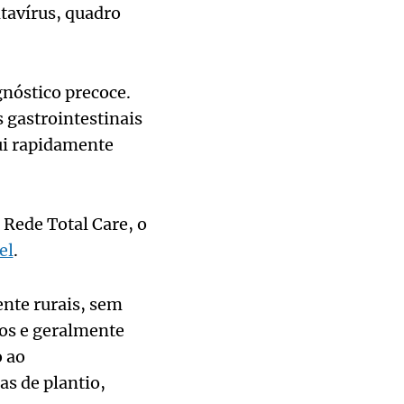
tavírus, quadro
gnóstico precoce.
 gastrointestinais
ui rapidamente
 Rede Total Care, o
el
.
nte rurais, sem
ros e geralmente
o ao
s de plantio,