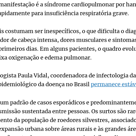
l manifestação é a síndrome cardiopulmonar por han
apidamente para insuficiência respiratória grave.
is costumam ser inespecíficos, o que dificulta o dia
 dor de cabeça intensa, dores musculares e sintomas
primeiros dias. Em alguns pacientes, o quadro evol
baixa oxigenação e edema pulmonar.
ogista Paula Vidal, coordenadora de infectologia da
idemiológico da doença no Brasil
permanece estáv
um padrão de casos esporádicos e predominanteme
smissão sustentada entre pessoas. Os surtos são ra
ento da população de roedores silvestres, associad
pansão urbana sobre áreas rurais e às grandes área