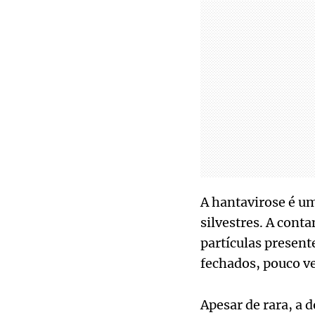
A hantavirose é u
silvestres. A cont
partículas present
fechados, pouco ve
Apesar de rara, a 