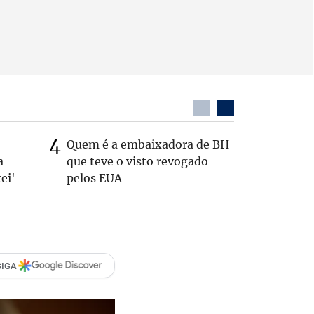
Quem é a embaixadora de BH
Coronel 
a
que teve o visto revogado
suspeito
ei'
pelos EUA
passage
SIGA