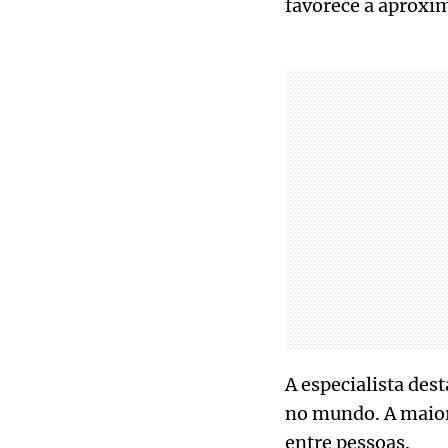
favorece a aproxi
A especialista des
no mundo. A maiori
entre pessoas.