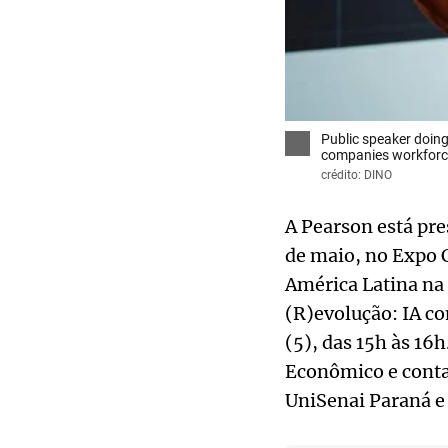
Public speaker doing
companies workforce.
crédito: DINO
A Pearson está pre
de maio, no Expo C
América Latina na 
(R)evolução: IA c
(5), das 15h às 16
Econômico e contar
UniSenai Paraná e 