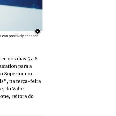
×
s can positively enhance
ce nos dias 5 a 8
ucation para a
no Superior em
s”, na terça-feira
e, do Valor
one, reitora do