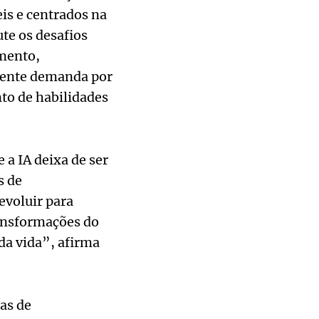
is e centrados na
te os desafios
mento,
scente demanda por
to de habilidades
a IA deixa de ser
s de
evoluir para
ransformações do
da vida”, afirma
has de