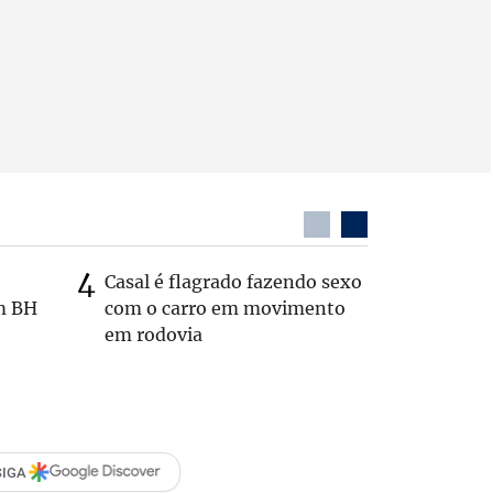
Casal é flagrado fazendo sexo
Zema sug
m BH
com o carro em movimento
substitui
em rodovia
SIGA