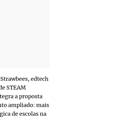
 Strawbees, edtech
o de STEAM
ntegra a proposta
nto ampliado: mais
gica de escolas na