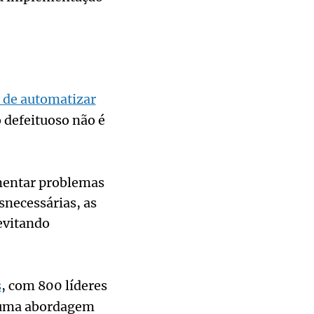
o de automatizar
 defeituoso não é
umentar problemas
snecessárias, as
 evitando
s
, com 800 líderes
m uma abordagem