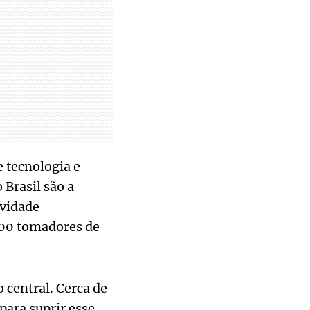
e tecnologia e
 Brasil são a
ividade
200 tomadores de
central. Cerca de
ara suprir esse