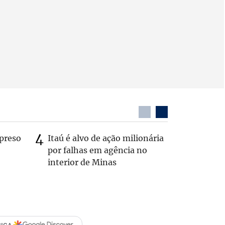
preso
Itaú é alvo de ação milionária
Dentista
por falhas em agência no
após ser
interior de Minas
caminhã