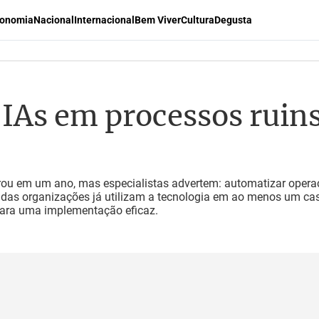
onomia
Nacional
Internacional
Bem Viver
Cultura
Degusta
 IAs em processos ruin
brou em um ano, mas especialistas advertem: automatizar oper
 das organizações já utilizam a tecnologia em ao menos um caso
para uma implementação eficaz.