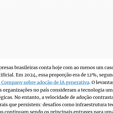
resas brasileiras conta hoje com ao menos um cas
tificial. Em 2024, essa proporção era de 12%, segu
& Company sobre adoção de IA generativa
. O levan
s organizações no país consideram a tecnologia um
égicas. No entanto, a velocidade de adoção contrast
rais que persistem: desafios como infraestrutura te
tos continuam sendo os principais entraves para u