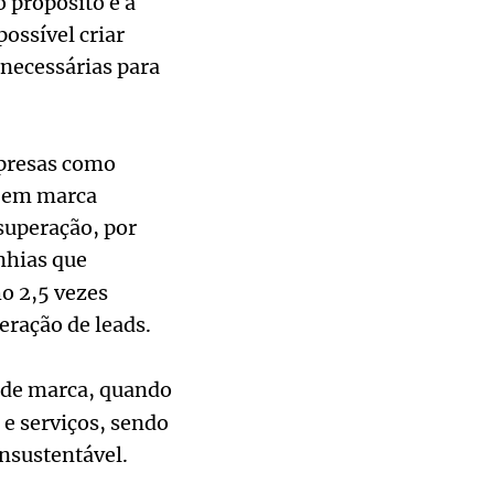
o propósito e a
ossível criar
 necessárias para
mpresas como
e em marca
superação, por
nhias que
o 2,5 vezes
eração de leads.
 de marca, quando
e serviços, sendo
insustentável.