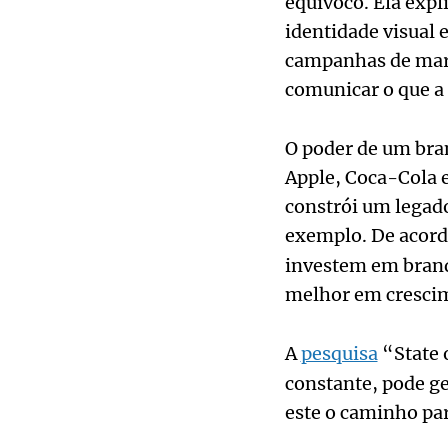
equívoco. Ela expl
identidade visual 
campanhas de marke
comunicar o que a
O poder de um bra
Apple, Coca-Cola 
constrói um legad
exemplo. De acor
investem em bran
melhor em crescime
A
pesquisa
“State 
constante, pode g
este o caminho par