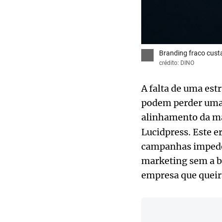
Branding fraco cust
crédito: DINO
A falta de uma est
podem perder uma 
alinhamento da m
Lucidpress. Este e
campanhas impede
marketing sem a ba
empresa que queira