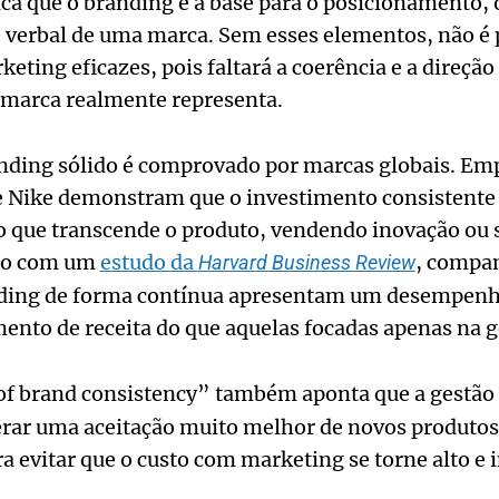
ica que o branding é a base para o posicionamento, 
e verbal de uma marca. Sem esses elementos, não é p
ting eficazes, pois faltará a coerência e a direção
 marca realmente representa.
nding sólido é comprovado por marcas globais. E
e Nike demonstram que o investimento consistent
o que transcende o produto, vendendo inovação ou 
do com um
estudo da
, compa
Harvard Business Review
ding de forma contínua apresentam um desempenh
nto de receita do que aquelas focadas apenas na g
of brand consistency” também aponta que a gestão
erar uma aceitação muito melhor de novos produtos 
a evitar que o custo com marketing se torne alto e 