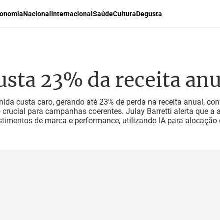
onomia
Nacional
Internacional
Saúde
Cultura
Degusta
usta 23% da receita an
nida custa caro, gerando até 23% de perda na receita anual, co
crucial para campanhas coerentes. Julay Barretti alerta que a 
stimentos de marca e performance, utilizando IA para alocação 