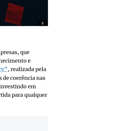
x
mpresas, que
nhecimento e
cy”
, realizada pela
a de coerência nas
investindo em
tida para qualquer