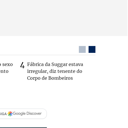
o sexo
Fábrica da Suggar estava
Zema sug
ento
irregular, diz tenente do
substitui
Corpo de Bombeiros
SIGA