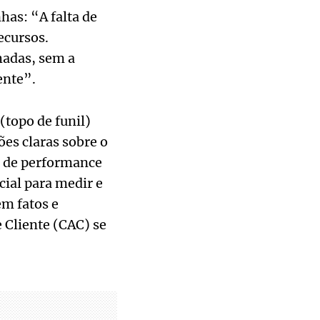
has: “A falta de
ecursos.
hadas, sem a
ente”.
topo de funil)
s claras sobre o
a de performance
ucial para medir e
em fatos e
 Cliente (CAC) se