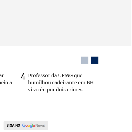
ar
Professor da UFMG que
Após anú
eio a
humilhou cadeirante em BH
Carlos B
vira réu por dois crimes
Zema: 'Q
SIGA NO