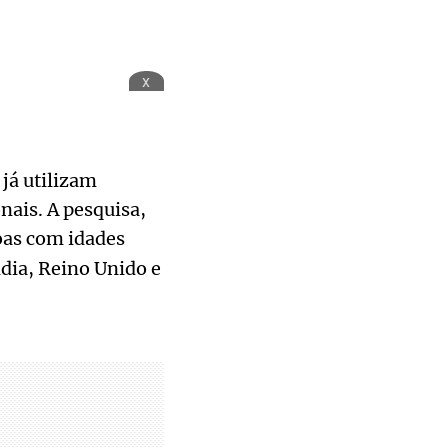
x
já utilizam
onais. A pesquisa,
soas com idades
ndia, Reino Unido e