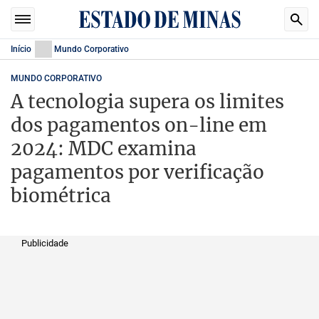
Início
Mundo Corporativo
MUNDO CORPORATIVO
A tecnologia supera os limites
dos pagamentos on-line em
2024: MDC examina
pagamentos por verificação
biométrica
Publicidade