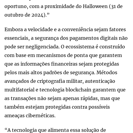
oportuno, com a proximidade do Halloween (31 de
outubro de 2024).”
Embora a velocidade e a conveniência sejam fatores
essenciais, a segurança dos pagamentos digitais não
pode ser negligenciada. O ecossistema é construído
com base em mecanismos de ponta que garantem
que as informações financeiras sejam protegidas
pelos mais altos padrões de segurança. Métodos
avançados de criptografia militar, autenticação
multifatorial e tecnologia blockchain garantem que
as transações não sejam apenas rápidas, mas que
também estejam protegidas contra possíveis
ameaças cibernéticas.
“A tecnologia que alimenta essa solução de