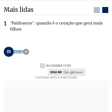
Mais lidas
'Paidrastos': quando é o coração que gera mais
filhos
DI
DINO
01/10/2024 17:23
SIGA NO