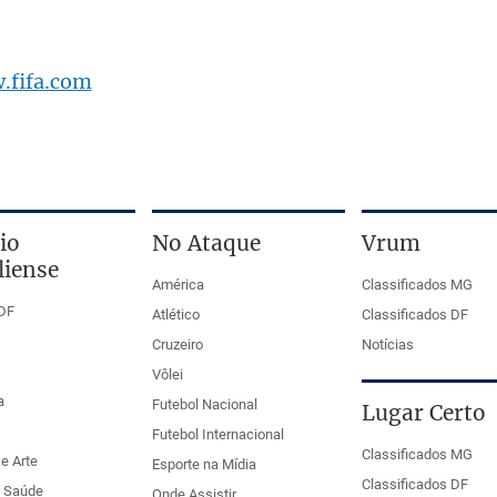
.fifa.com
io
No Ataque
Vrum
liense
América
Classificados MG
DF
Atlético
Classificados DF
Cruzeiro
Notícias
Vôlei
a
Futebol Nacional
Lugar Certo
Futebol Internacional
Classificados MG
e Arte
Esporte na Mídia
Classificados DF
e Saúde
Onde Assistir