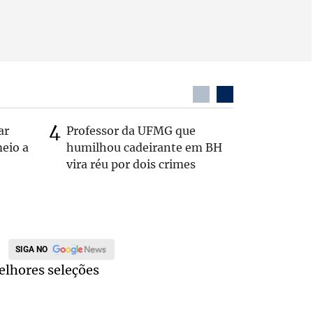
ar
Professor da UFMG que
Casal é 
eio a
humilhou cadeirante em BH
com o c
vira réu por dois crimes
em rodo
SIGA NO
elhores seleções