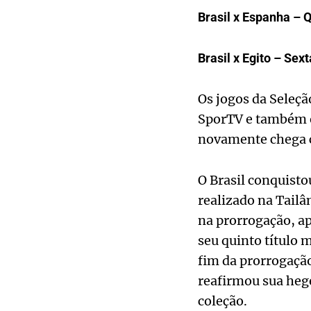
Brasil x Espanha – Q
Brasil x Egito – Sext
Os jogos da Seleçã
SporTV e também es
novamente chega c
O Brasil conquisto
realizado na Tailâ
na prorrogação, a
seu quinto título m
fim da prorrogação 
reafirmou sua heg
coleção.