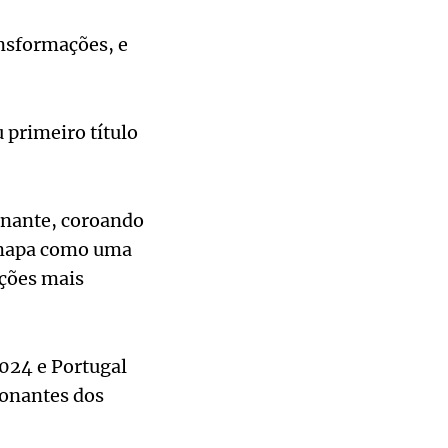
ansformações, e
 primeiro título
onante, coroando
o mapa como uma
eções mais
2024 e Portugal
ionantes dos