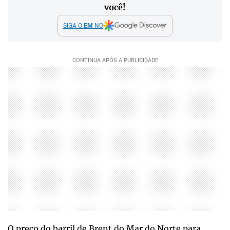
você!
SIGA O
EM
NO
O preço do barril de Brent do Mar do Norte para