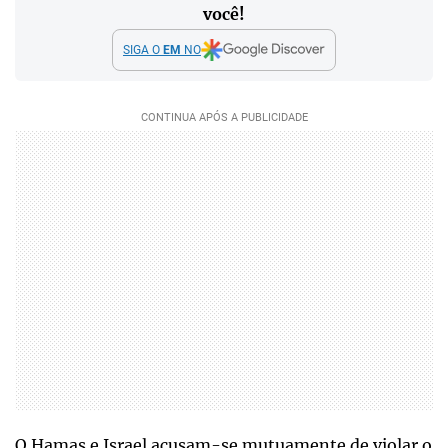
você!
SIGA O
EM
NO
O Hamas e Israel acusam-se mutuamente de violar o