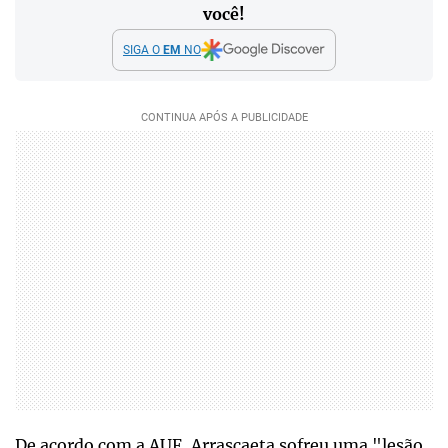
você!
SIGA O
EM
NO
De acordo com a AUF, Arrascaeta sofreu uma "lesão