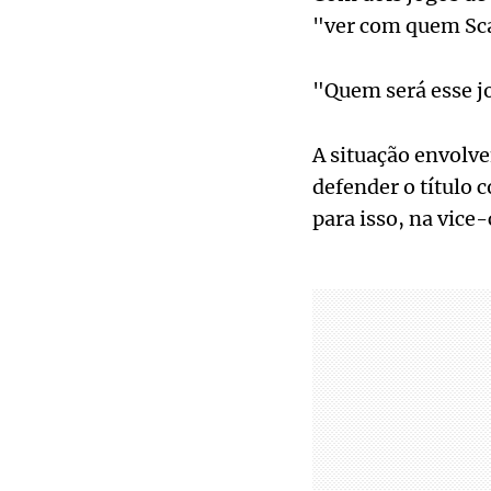
"ver com quem Sca
"Quem será esse jo
A situação envolve
defender o título 
para isso, na vic