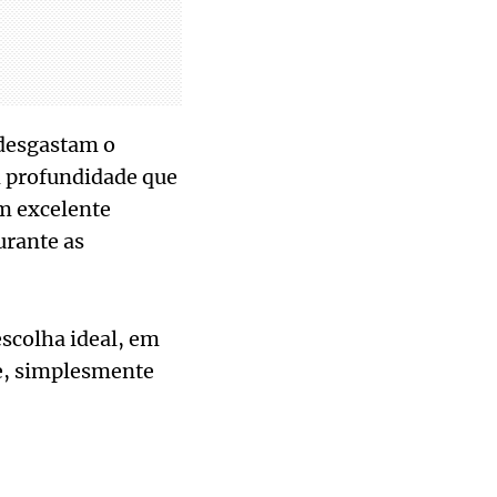
 desgastam o
m profundidade que
m excelente
urante as
escolha ideal, em
e, simplesmente