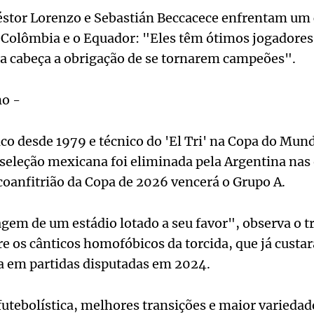
Néstor Lorenzo e Sebastián Beccacece enfrentam um
olômbia e o Equador: "Eles têm ótimos jogadores, 
na cabeça a obrigação de se tornarem campeões".
o -
o desde 1979 e técnico do 'El Tri' na Copa do Mun
eleção mexicana foi eliminada pela Argentina nas o
coanfitrião da Copa de 2026 vencerá o Grupo A.
agem de um estádio lotado a seu favor", observa o 
re os cânticos homofóbicos da torcida, que já cust
fa em partidas disputadas em 2024.
futebolística, melhores transições e maior variedade