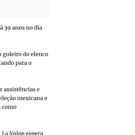
rá 39 anos no dia
 goleiro do elenco
tando para o
r assistências e
seleção mexicana e
ua como
, La Volpe espera