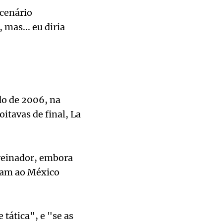
 cenário
mas... eu diria
do de 2006, na
itavas de final, La
treinador, embora
aram ao México
 tática", e "se as