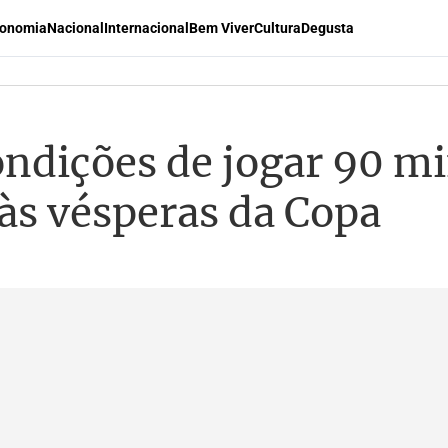
onomia
Nacional
Internacional
Bem Viver
Cultura
Degusta
ndições de jogar 90 mi
 às vésperas da Copa