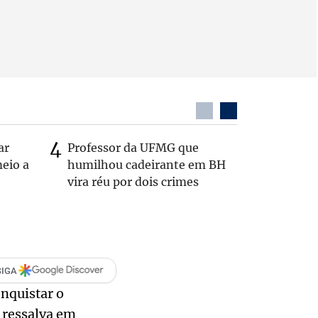
ar
Professor da UFMG que
Casal é 
eio a
humilhou cadeirante em BH
com o c
vira réu por dois crimes
em rodo
SIGA
onquistar o
 ressalva em