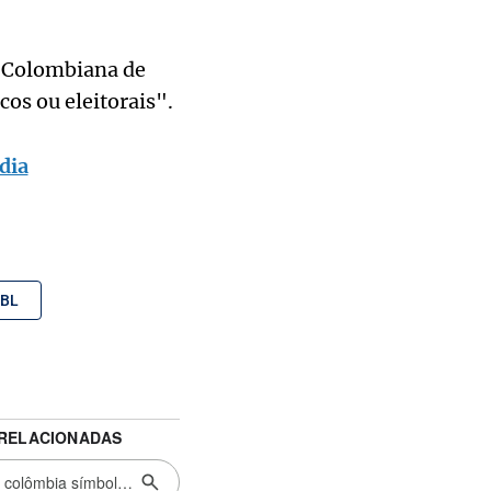
o Colombiana de
os ou eleitorais".
dia
BL