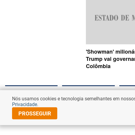
Estado de Minas
Entretenimento
Corre
Nós usamos cookies e tecnologia semelhantes em nossos s
Brazi
Privacidade
.
Política
Entretenimento
PROSSEGUIR
Cidades 
Economia
Famosos
Política
Internacional
Séries e TV
Brasil
Nacional
Cinema