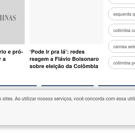
io
No Ataque
Vrum
ites. Ao utilizar nossos serviços, você concorda com essa uti
liense
América
Classificados MG
DF
Atlético
Classificados DF
Cruzeiro
Notícias
Vôlei