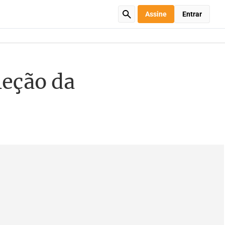
Assine
Entrar
leção da