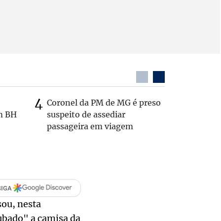
Coronel da PM de MG é preso
Itaú é al
m BH
suspeito de assediar
por falh
passageira em viagem
interior
SIGA
sou, nesta
oubado" a camisa da