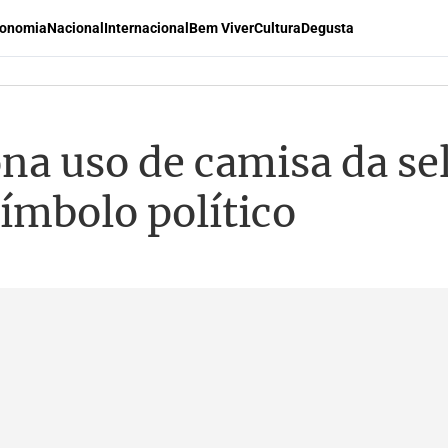
onomia
Nacional
Internacional
Bem Viver
Cultura
Degusta
na uso de camisa da se
ímbolo político