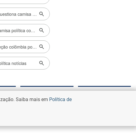
Jornal Aqui
TV Alterosa
lização. Saiba mais em
Política de
Cidades
Alterosa Alerta
Esporte
Jornal da Alterosa
Entretenimento
Alterosa Esporte
Curiosidades