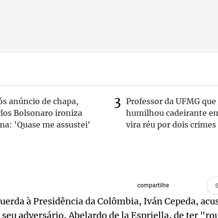
ós anúncio de chapa,
Professor da UFMG que
los Bolsonaro ironiza
humilhou cadeirante e
ma: 'Quase me assustei'
vira réu por dois crimes
compartilhe
uerda à Presidência da Colômbia, Iván Cepeda, acu
 seu adversário, Abelardo de la Espriella, de ter "r