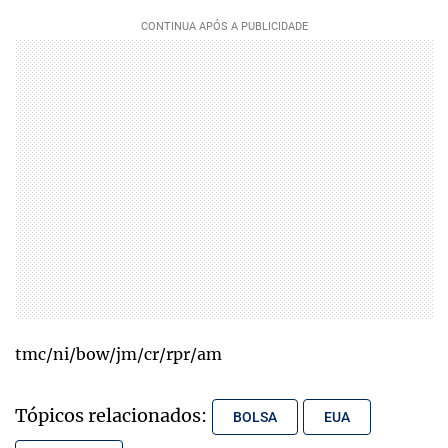
tmc/ni/bow/jm/cr/rpr/am
Tópicos relacionados:
BOLSA
EUA