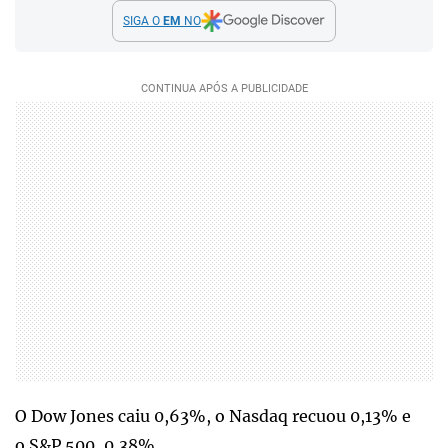
SIGA O
EM
NO
O Dow Jones caiu 0,63%, o Nasdaq recuou 0,13% e
o S&P 500, 0,38%.