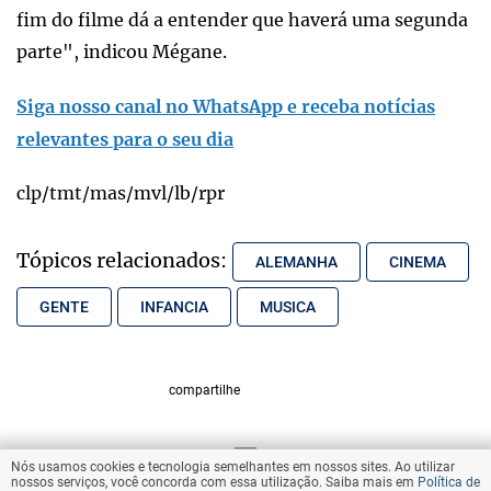
fim do filme dá a entender que haverá uma segunda
parte", indicou Mégane.
Siga nosso canal no WhatsApp e receba notícias
relevantes para o seu dia
clp/tmt/mas/mvl/lb/rpr
Tópicos relacionados:
ALEMANHA
CINEMA
GENTE
INFANCIA
MUSICA
compartilhe
Nós usamos cookies e tecnologia semelhantes em nossos sites. Ao utilizar
VOLTAR AO TOPO
nossos serviços, você concorda com essa utilização. Saiba mais em
Política de