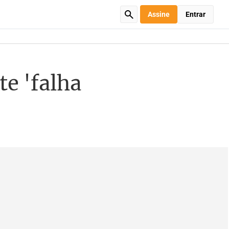
Assine
Entrar
e 'falha