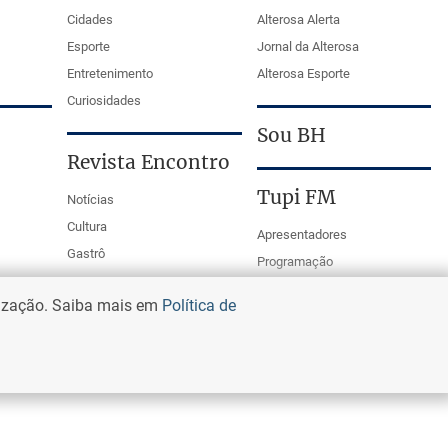
Cidades
Alterosa Alerta
Esporte
Jornal da Alterosa
Entretenimento
Alterosa Esporte
Curiosidades
Sou BH
Revista Encontro
Tupi FM
Notícias
Cultura
Apresentadores
Gastrô
Programação
PodCasts
lização. Saiba mais em
Política de
Mestre da Bola Tupi