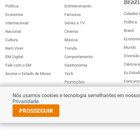
Brazi
Política
Entretenimento
Cidades 
Economia
Famosos
Política
Internacional
Séries e TV
Brasil
Nacional
Cinema
Economi
Cultura
Música
Mundo
Bem Viver
Trends
Diversão 
EM Digital
Comportamento
Ciência 
Fale com o EM
Gastronomia
Eu Estud
Assine o Estado de Minas
Tech
Concurs
Promoções
Esportes
Anuncie no Uai
Nós usamos cookies e tecnologia semelhantes em nossos s
Corr
Privacidade
.
PROSSEGUIR
© Copyright 2026 Diários Associados
Todos os direitos reservados.