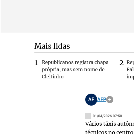
Mais lidas
Republicanos registra chapa
Re
própria, mas sem nome de
Fa
Cleitinho
im
AF
AFP
01/04/2026 07:50
Vários táxis autô
técnicos no centro