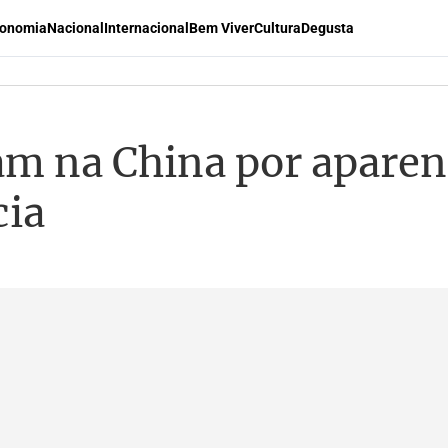
onomia
Nacional
Internacional
Bem Viver
Cultura
Degusta
m na China por aparent
cia