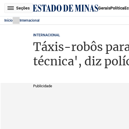
Seções
Gerais
Política
Ec
Início
Internacional
INTERNACIONAL
Táxis-robôs para
técnica', diz polí
Publicidade