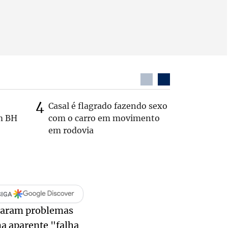
Casal é flagrado fazendo sexo
Zema sug
m BH
com o carro em movimento
substitui
em rodovia
SIGA
ntaram problemas
ma aparente "falha