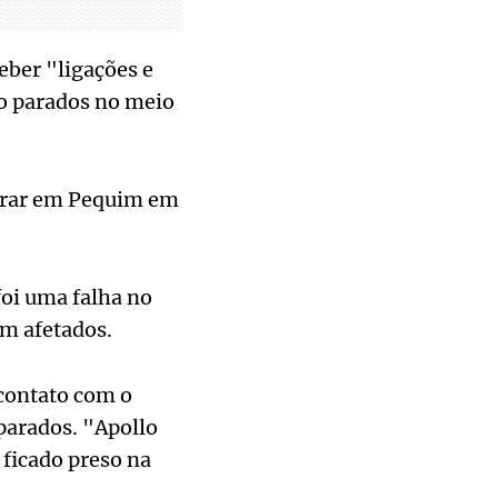
eber "ligações e
Go parados no meio
perar em Pequim em
foi uma falha no
am afetados.
contato com o
parados. "Apollo
 ficado preso na