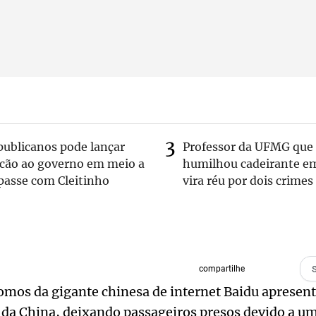
publicanos pode lançar
Professor da UFMG que
lcão ao governo em meio a
humilhou cadeirante e
passe com Cleitinho
vira réu por dois crimes
compartilhe
nomos da gigante chinesa de internet Baidu aprese
 da China, deixando passageiros presos devido a u