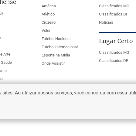
liense
América
Classificados MG
DF
Atlético
Classificados DF
Cruzeiro
Notícias
Vôlei
a
Futebol Nacional
Lugar Certo
Futebol Internacional
Classificados MG
e Arte
Esporte na Mídia
Classificados DF
e Saúde
Onde Assistir
ante
os
ites. Ao utilizar nossos serviços, você concorda com essa uti
eio Web