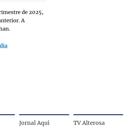
rimestre de 2025,
terior. A
han.
dia
Jornal Aqui
TV Alterosa