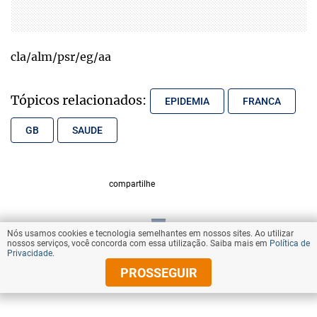
cla/alm/psr/eg/aa
Tópicos relacionados:
EPIDEMIA
FRANCA
GB
SAUDE
compartilhe
Nós usamos cookies e tecnologia semelhantes em nossos sites. Ao utilizar
VOLTAR AO TOPO
nossos serviços, você concorda com essa utilização. Saiba mais em
Política de
Privacidade
.
PROSSEGUIR
© Copyright 2026 Diários Associados
Todos os direitos reservados.