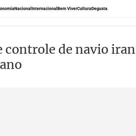
onomia
Nacional
Internacional
Bem Viver
Cultura
Degusta
 controle de navio ira
cano