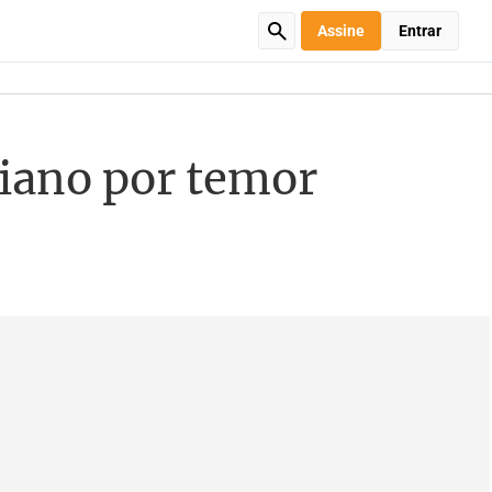
Assine
Entrar
niano por temor