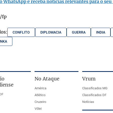
o WhatsApp e receba notícias relevantes para o seu 
/fp
dos:
CONFLITO
DIPLOMACIA
GUERRA
INDIA
ANKA
io
No Ataque
Vrum
liense
América
Classificados MG
DF
Atlético
Classificados DF
Cruzeiro
Notícias
Vôlei