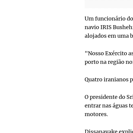
Um funcionário do 
navio IRIS Bushehr
alojados em uma b
"Nosso Exército a
porto na região nor
Quatro iranianos 
O presidente do Sr
entrar nas águas t
motores.
Dissanayake explic