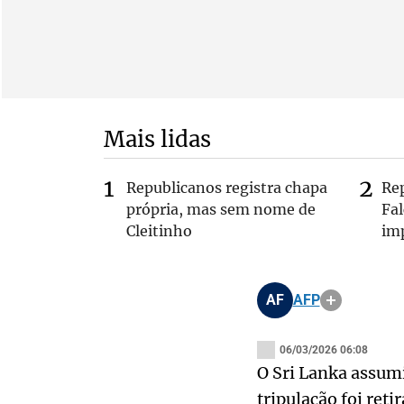
Mais lidas
Republicanos registra chapa
Re
própria, mas sem nome de
Fa
Cleitinho
im
AF
AFP
06/03/2026 06:08
O Sri Lanka assumi
tripulação foi ret