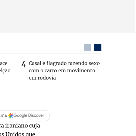
sce
Casal é flagrado fazendo sexo
Zema sug
eição
com o carro em movimento
substitui
em rodovia
SIGA
ra iraniano cuja
dos Unidos que