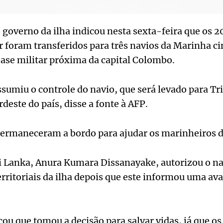
governo da ilha indicou nesta sexta-feira que os 
 foram transferidos para três navios da Marinha ci
ase militar próxima da capital Colombo.
ssumiu o controle do navio, que será levado para T
deste do país, disse a fonte à AFP.
permaneceram a bordo para ajudar os marinheiros d
i Lanka, Anura Kumara Dissanayake, autorizou o na
erritoriais da ilha depois que este informou uma av
ou que tomou a decisão para salvar vidas, já que o