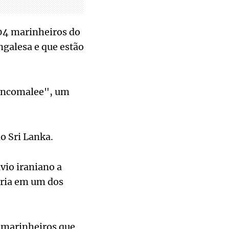
204 marinheiros do
ngalesa e que estão
rincomalee", um
o Sri Lanka.
vio iraniano a
aria em um dos
s marinheiros que