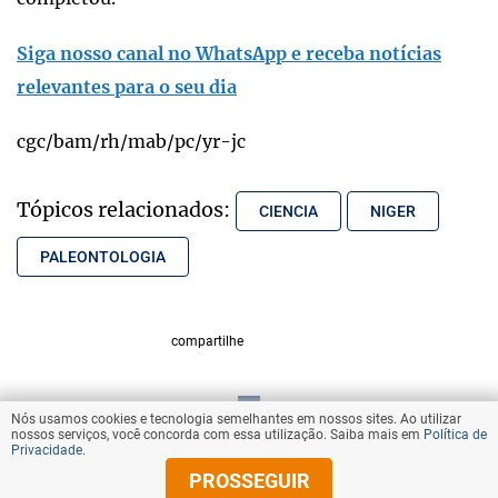
Siga nosso canal no WhatsApp e receba notícias
relevantes para o seu dia
cgc/bam/rh/mab/pc/yr-jc
Tópicos relacionados:
CIENCIA
NIGER
PALEONTOLOGIA
compartilhe
Nós usamos cookies e tecnologia semelhantes em nossos sites. Ao utilizar
VOLTAR AO TOPO
nossos serviços, você concorda com essa utilização. Saiba mais em
Política de
Privacidade
.
PROSSEGUIR
© Copyright 2026 Diários Associados