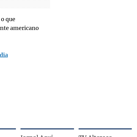
 o que
ente americano
dia