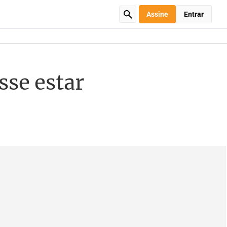
Assine
Entrar
sse estar