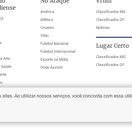
io
No Ataque
Vrum
liense
América
Classificados MG
DF
Atlético
Classificados DF
Cruzeiro
Notícias
Vôlei
a
Futebol Nacional
Lugar Certo
Futebol Internacional
Classificados MG
e Arte
Esporte na Mídia
Classificados DF
e Saúde
Onde Assistir
ante
os
ites. Ao utilizar nossos serviços, você concorda com essa uti
eio Web