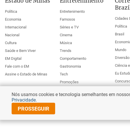
Estado de Minas
Entretenimento
Corre
Brazi
Política
Entretenimento
Cidades 
Economia
Famosos
Política
Internacional
Séries e TV
Brasil
Nacional
Cinema
Economi
Cultura
Música
Mundo
Saúde e Bem Viver
Trends
Diversão 
EM Digital
Comportamento
Ciência 
Fale com o EM
Gastronomia
Eu Estud
Assine o Estado de Minas
Tech
Concurs
Promoções
Esportes
Anuncie no Uai
Nós usamos cookies e tecnologia semelhantes em nossos s
Corr
Privacidade
.
PROSSEGUIR
© Copyright 2026 Diários Associados
Todos os direitos reservados.