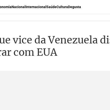
onomia
Nacional
Internacional
Saúde
Cultura
Degusta
e vice da Venezuela di
erar com EUA