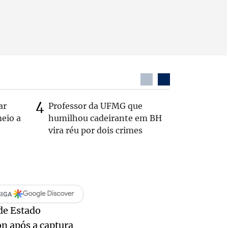
ar
Professor da UFMG que
Após anú
eio a
humilhou cadeirante em BH
Carlos B
vira réu por dois crimes
Zema: 'Q
SIGA
de Estado
n após a captura