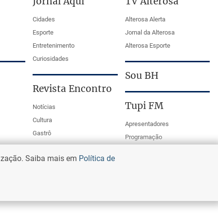
Jornal Aqui
TV Alterosa
Cidades
Alterosa Alerta
Esporte
Jornal da Alterosa
Entretenimento
Alterosa Esporte
Curiosidades
Sou BH
Revista Encontro
Tupi FM
Notícias
Cultura
Apresentadores
Gastrô
Programação
PodCasts
lização. Saiba mais em
Política de
Mestre da Bola Tupi