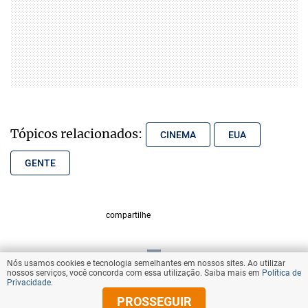
Tópicos relacionados:
CINEMA
EUA
GENTE
compartilhe
Nós usamos cookies e tecnologia semelhantes em nossos sites. Ao utilizar
VOLTAR AO TOPO
nossos serviços, você concorda com essa utilização. Saiba mais em
Política de
Privacidade
.
PROSSEGUIR
© Copyright 2025 Diários Associados