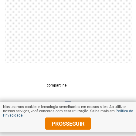
compartilhe
Nós usamos cookies e tecnologia semelhantes em nossos sites. Ao utilizar
VOLTAR AO TOPO
nossos serviços, você concorda com essa utilização. Saiba mais em
Política de
Privacidade
.
PROSSEGUIR
© Copyright 2025 Diários Associados
Todos os direitos reservados.