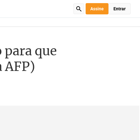
Assine
Entrar
 para que
à AFP)