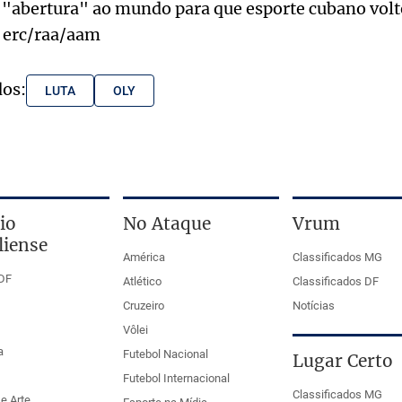
"abertura" ao mundo para que esporte cubano volte
) erc/raa/aam
dos:
LUTA
OLY
io
No Ataque
Vrum
liense
América
Classificados MG
DF
Atlético
Classificados DF
Cruzeiro
Notícias
Vôlei
a
Futebol Nacional
Lugar Certo
Futebol Internacional
Classificados MG
e Arte