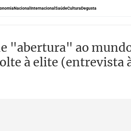
onomia
Nacional
Internacional
Saúde
Cultura
Degusta
de "abertura" ao mundo
lte à elite (entrevista 