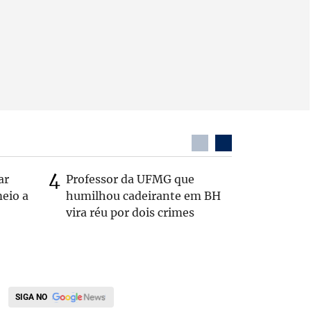
ar
Professor da UFMG que
Casal é 
eio a
humilhou cadeirante em BH
com o c
vira réu por dois crimes
em rodo
SIGA NO