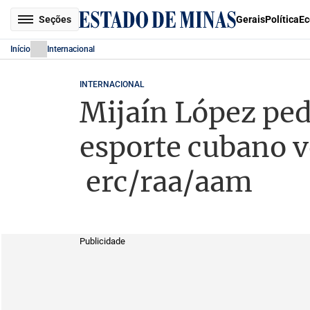
Seções
Gerais
Política
Ec
Início
Internacional
INTERNACIONAL
Mijaín López pe
esporte cubano vo
erc/raa/aam
Publicidade