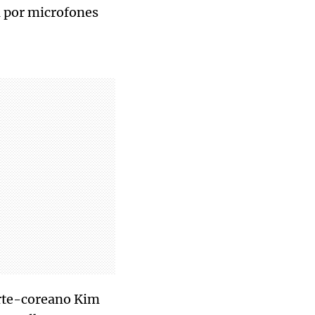
a por microfones
orte-coreano Kim