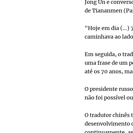
Jong Un e conver
de Tiananmen (Paz
"Hoje em dia (...)
caminhava ao lado 
Em seguida, o trad
uma frase de um p
até os 70 anos, ma
O presidente russo
não foi possível o
O tradutor chinês 
desenvolvimento d
continuamente, as