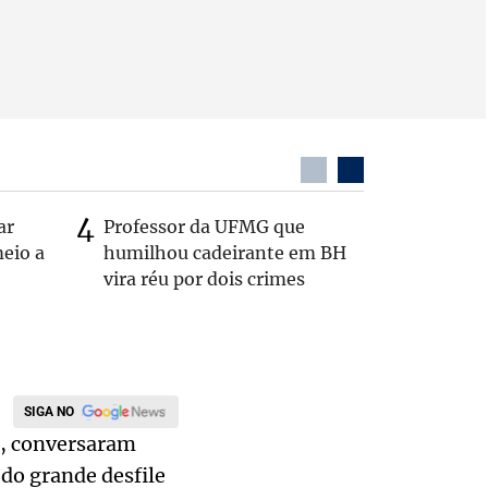
ar
Professor da UFMG que
Casal é 
eio a
humilhou cadeirante em BH
com o c
vira réu por dois crimes
em rodo
SIGA NO
n, conversaram
 do grande desfile