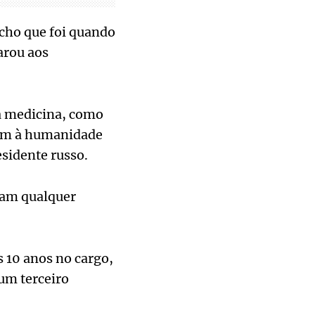
Acho que foi quando
arou aos
a medicina, como
tem à humanidade
esidente russo.
sam qualquer
s 10 anos no cargo,
um terceiro