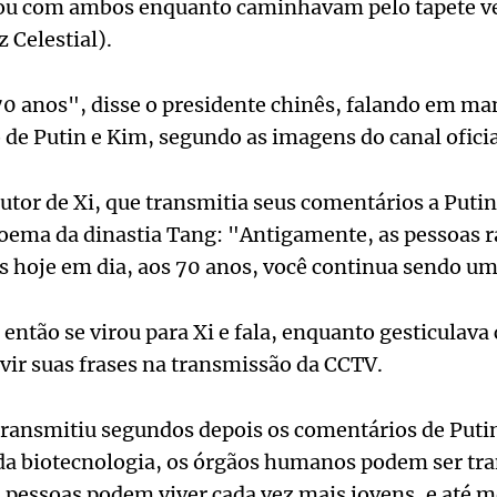
sou com ambos enquanto caminhavam pelo tapete v
 Celestial).
 70 anos", disse o presidente chinês, falando em 
de Putin e Kim, segundo as imagens do canal ofici
utor de Xi, que transmitia seus comentários a Putin
oema da dinastia Tang: "Antigamente, as pessoas 
s hoje em dia, aos 70 anos, você continua sendo um
 então se virou para Xi e fala, enquanto gesticulav
uvir suas frases na transmissão da CCTV.
transmitiu segundos depois os comentários de Puti
a biotecnologia, os órgãos humanos podem ser tr
 pessoas podem viver cada vez mais jovens, e até 