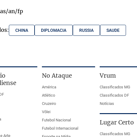
as/an/fp
dos:
CHINA
DIPLOMACIA
RUSSIA
SAUDE
io
No Ataque
Vrum
liense
América
Classificados MG
DF
Atlético
Classificados DF
Cruzeiro
Notícias
Vôlei
a
Futebol Nacional
Lugar Certo
Futebol Internacional
Classificados MG
e Arte
Esporte na Mídia