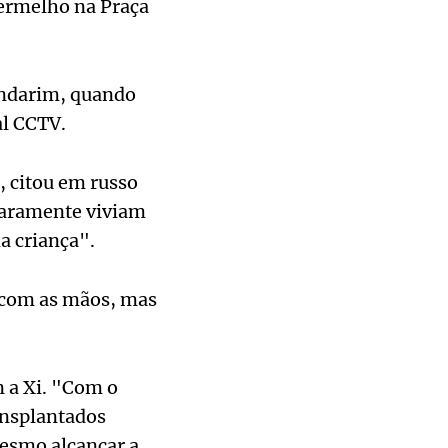
ermelho na Praça
mandarim, quando
al CCTV.
, citou em russo
raramente viviam
a criança".
a com as mãos, mas
n a Xi. "Com o
ansplantados
mesmo alcançar a