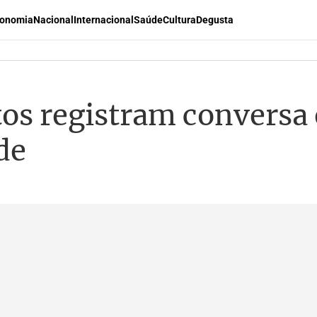
onomia
Nacional
Internacional
Saúde
Cultura
Degusta
os registram conversa e
de