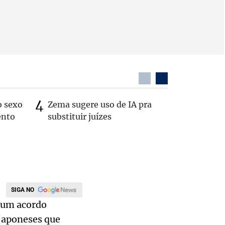
o sexo
Zema sugere uso de IA pra
Patrimôn
ento
substituir juízes
R$ 49 mi
de 2022
SIGA NO
o um acordo
 japoneses que