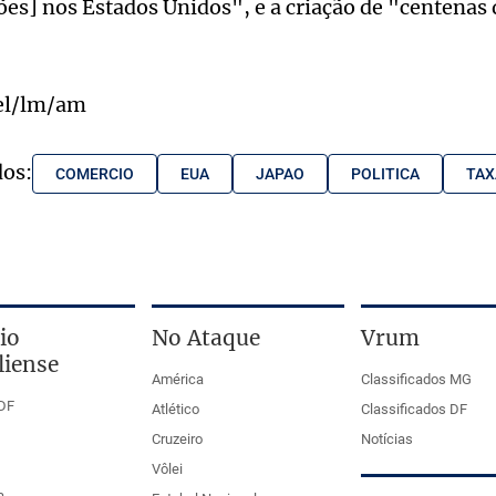
hões] nos Estados Unidos", e a criação de "centenas
mel/lm/am
dos:
COMERCIO
EUA
JAPAO
POLITICA
TAX
io
No Ataque
Vrum
liense
América
Classificados MG
DF
Atlético
Classificados DF
Cruzeiro
Notícias
Vôlei
a