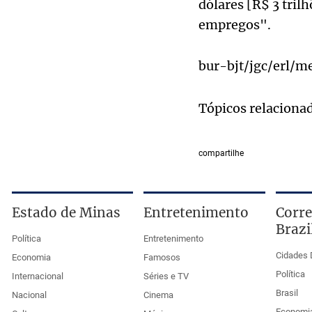
dólares [R$ 3 tril
empregos".
bur-bjt/jgc/erl/
Tópicos relaciona
compartilhe
Estado de Minas
Entretenimento
Corre
Brazi
Política
Entretenimento
Cidades 
Economia
Famosos
Política
Internacional
Séries e TV
Brasil
Nacional
Cinema
Economi