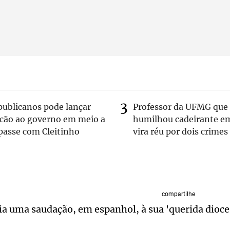
publicanos pode lançar
Professor da UFMG que
lcão ao governo em meio a
humilhou cadeirante e
passe com Cleitinho
vira réu por dois crimes
compartilhe
a uma saudação, em espanhol, à sua 'querida dioces