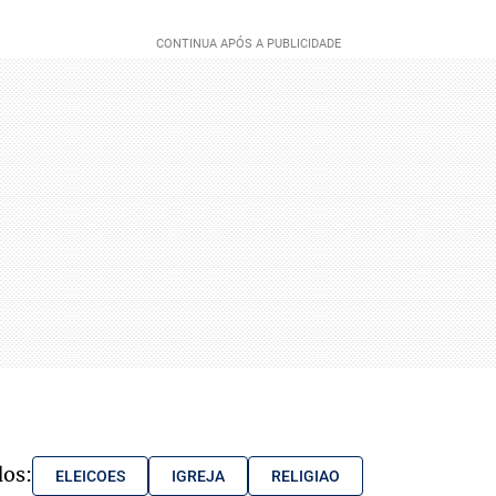
dos:
ELEICOES
IGREJA
RELIGIAO