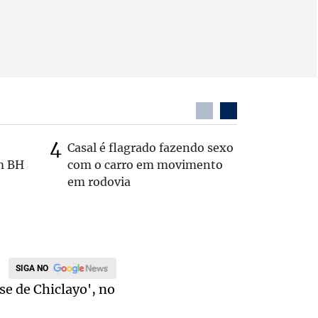
Casal é flagrado fazendo sexo
Zema sug
m BH
com o carro em movimento
substitui
em rodovia
SIGA NO
e de Chiclayo', no