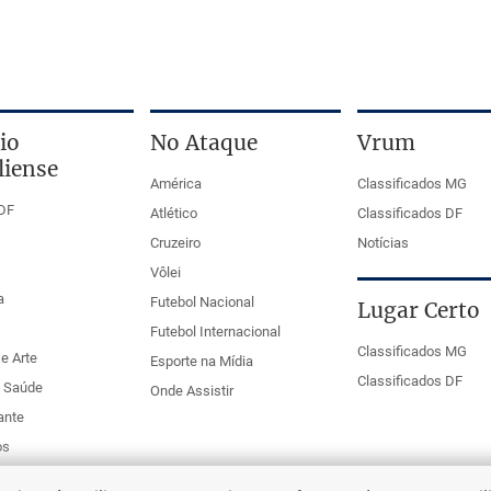
io
No Ataque
Vrum
liense
América
Classificados MG
DF
Atlético
Classificados DF
Cruzeiro
Notícias
Vôlei
a
Futebol Nacional
Lugar Certo
Futebol Internacional
Classificados MG
e Arte
Esporte na Mídia
Classificados DF
e Saúde
Onde Assistir
ante
os