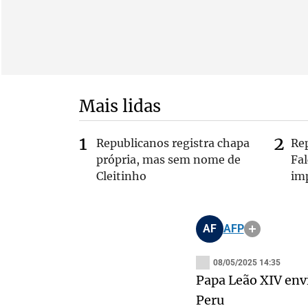
Mais lidas
Republicanos registra chapa
Re
própria, mas sem nome de
Fa
Cleitinho
im
AF
AFP
08/05/2025 14:35
Papa Leão XIV envi
Peru