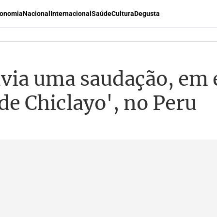
onomia
Nacional
Internacional
Saúde
Cultura
Degusta
via uma saudação, em 
de Chiclayo', no Peru