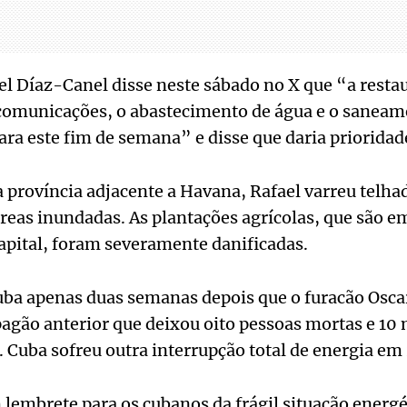
l Díaz-Canel disse neste sábado no X que “a resta
 comunicações, o abastecimento de água e o saneam
ara este fim de semana” e disse que daria prioridad
a província adjacente a Havana, Rafael varreu telhad
reas inundadas. As plantações agrícolas, que são e
apital, foram severamente danificadas.
uba apenas duas semanas depois que o furacão Oscar 
agão anterior que deixou oito pessoas mortas e 10 
 Cuba sofreu outra interrupção total de energia em
lembrete para os cubanos da frágil situação energét