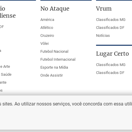
io
No Ataque
Vrum
liense
América
Classificados MG
DF
Atlético
Classificados DF
Cruzeiro
Notícias
Vôlei
a
Futebol Nacional
Lugar Certo
Futebol Internacional
Classificados MG
e Arte
Esporte na Mídia
Classificados DF
e Saúde
Onde Assistir
ante
os
ites. Ao utilizar nossos serviços, você concorda com essa uti
eio Web