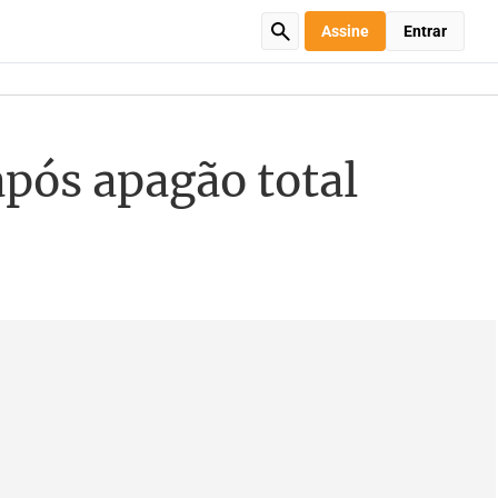
Assine
Entrar
pós apagão total