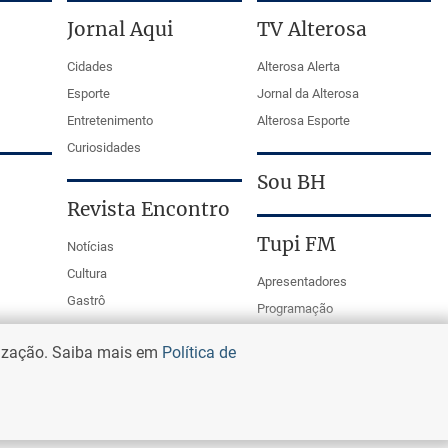
Jornal Aqui
TV Alterosa
Cidades
Alterosa Alerta
Esporte
Jornal da Alterosa
Entretenimento
Alterosa Esporte
Curiosidades
Sou BH
Revista Encontro
Tupi FM
Notícias
Cultura
Apresentadores
Gastrô
Programação
PodCasts
lização. Saiba mais em
Política de
Mestre da Bola Tupi