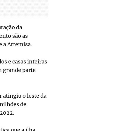
uração da
ento são as
e a Artemisa.
os e casas inteiras
m grande parte
atingiu o leste da
milhões de
 2022.
ica que a ilha