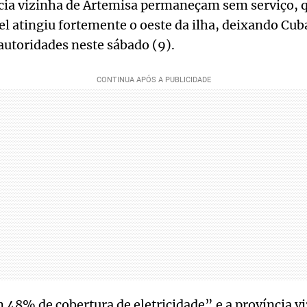
ncia vizinha de Artemisa permaneçam sem serviço, q
el atingiu fortemente o oeste da ilha, deixando Cub
 autoridades neste sábado (9).
m 48% de cobertura de eletricidade” e a província v