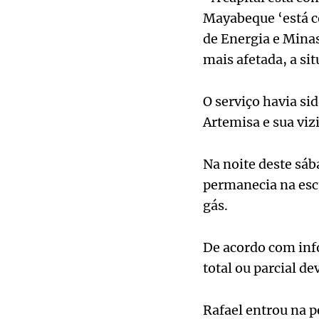
Mayabeque ‘está co
de Energia e Minas
mais afetada, a sit
O serviço havia si
Artemisa e sua viz
Na noite deste sáb
permanecia na esc
gás.
De acordo com info
total ou parcial d
Rafael entrou na p