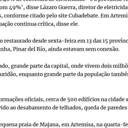
m 49%’, disse Lázaro Guerra, diretor de eletricida
, conforme citado pelo site Cubadebate. Em Artemis
uação continua crítica, disse ele.
do restaurado desde sexta-feira em 13 das 15 provínc
inha, Pinar del Río, ainda estavam sem conexão.
ado, grande parte da capital, onde vivem dois milhõ
uridão, enquanto grande parte da população també
rmações oficiais, cerca de 500 edifícios na cidade
evido ao desabamento de telhados, queda de paredes
equena praia de Majana, em Artemisa, na quarta-fei