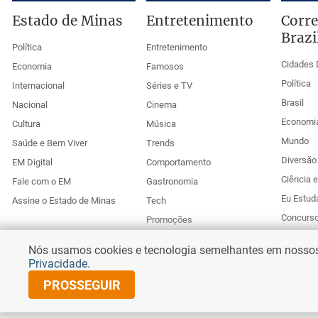
Estado de Minas
Entretenimento
Corre
Brazi
Política
Entretenimento
Cidades 
Economia
Famosos
Política
Internacional
Séries e TV
Brasil
Nacional
Cinema
Economi
Cultura
Música
Mundo
Saúde e Bem Viver
Trends
Diversão 
EM Digital
Comportamento
Ciência 
Fale com o EM
Gastronomia
Eu Estud
Assine o Estado de Minas
Tech
Concurs
Promoções
Esportes
Anuncie no Uai
Nós usamos cookies e tecnologia semelhantes em nossos s
Corr
Privacidade
.
PROSSEGUIR