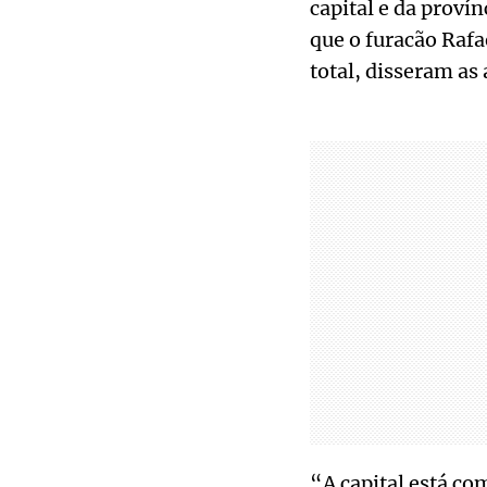
capital e da proví
que o furacão Rafa
total, disseram as
“A capital está co