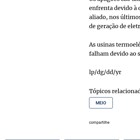
enfrenta devido à 
aliado, nos último
de geração de elet
As usinas termoel
falham devido ao s
lp/dg/dd/yr
Tópicos relaciona
MEIO
compartilhe