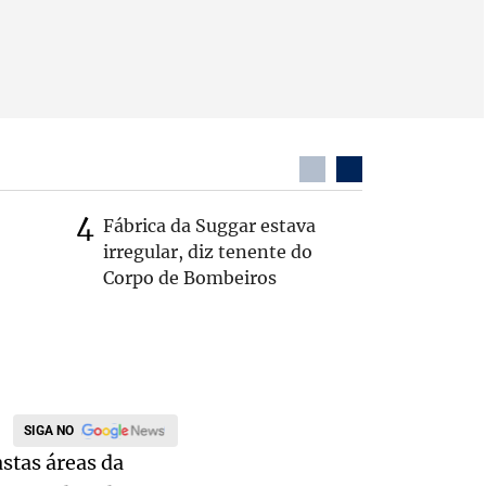
Fábrica da Suggar estava
Cleitinh
irregular, diz tenente do
hoje sob
Corpo de Bombeiros
candidat
SIGA NO
stas áreas da