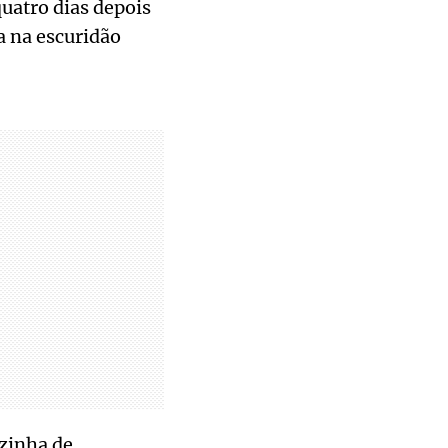
uatro dias depois
a na escuridão
izinha de