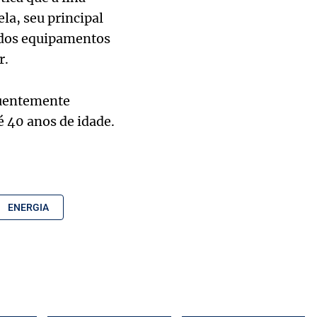
la, seu principal
s dos equipamentos
r.
quentemente
é 40 anos de idade.
ENERGIA