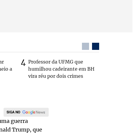
ar
Professor da UFMG que
Casal é 
eio a
humilhou cadeirante em BH
com o c
vira réu por dois crimes
em rodo
SIGA NO
 uma guerra
onald Trump, que