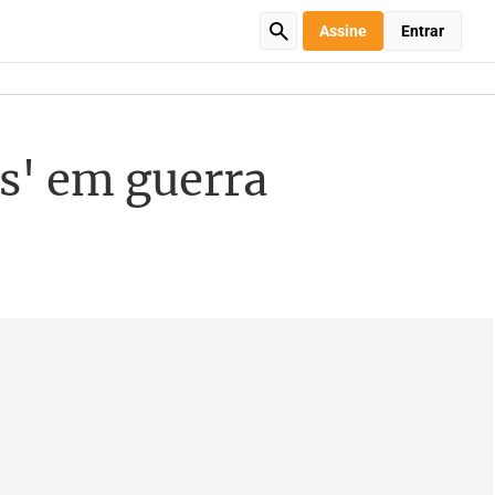
Assine
Entrar
es' em guerra