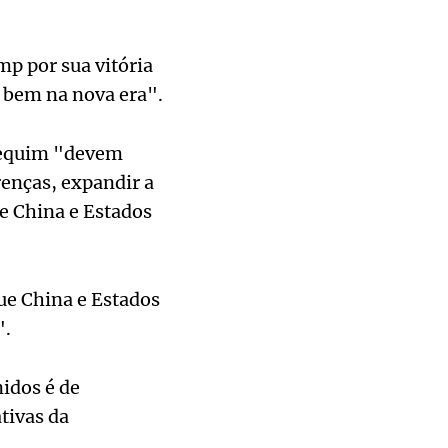
p por sua vitória
r bem na nova era".
Pequim "devem
renças, expandir a
e China e Estados
e China e Estados
".
idos é de
tivas da