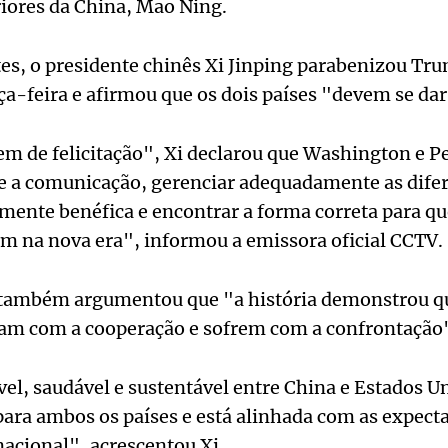
iores da China, Mao Ning.
s, o presidente chinês Xi Jinping parabenizou Trum
rça-feira e afirmou que os dois países "devem se da
 de felicitação", Xi declarou que Washington e 
 e a comunicação, gerenciar adequadamente as dife
ente benéfica e encontrar a forma correta para qu
m na nova era", informou a emissora oficial CCTV.
 também argumentou que "a história demonstrou qu
iam com a cooperação e sofrem com a confrontação
el, saudável e sustentável entre China e Estados Un
ra ambos os países e está alinhada com as expecta
acional", acrescentou Xi.