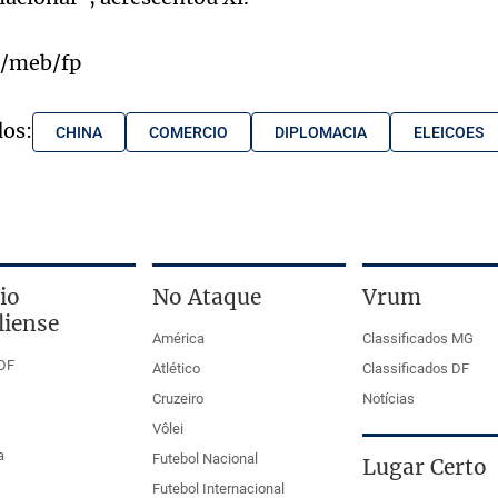
s/meb/fp
dos:
CHINA
COMERCIO
DIPLOMACIA
ELEICOES
io
No Ataque
Vrum
liense
América
Classificados MG
DF
Atlético
Classificados DF
Cruzeiro
Notícias
Vôlei
a
Futebol Nacional
Lugar Certo
Futebol Internacional