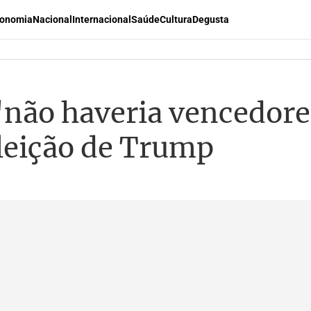
onomia
Nacional
Internacional
Saúde
Cultura
Degusta
 'não haveria vencedor
leição de Trump