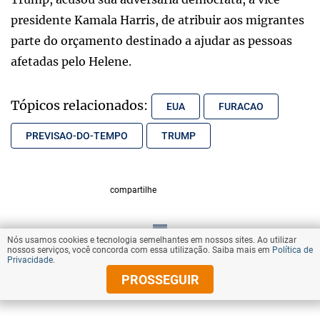
presidente Kamala Harris, de atribuir aos migrantes
parte do orçamento destinado a ajudar as pessoas
afetadas pelo Helene.
Tópicos relacionados:
EUA
FURACAO
PREVISAO-DO-TEMPO
TRUMP
compartilhe
Nós usamos cookies e tecnologia semelhantes em nossos sites. Ao utilizar
VOLTAR AO TOPO
nossos serviços, você concorda com essa utilização. Saiba mais em
Política de
Privacidade
.
PROSSEGUIR
© Copyright 2025 Diários Associados
Todos os direitos reservados.