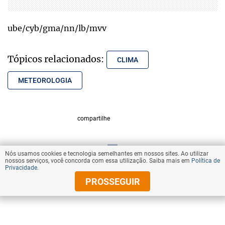
ube/cyb/gma/nn/lb/mvv
Tópicos relacionados:
CLIMA
METEOROLOGIA
compartilhe
Nós usamos cookies e tecnologia semelhantes em nossos sites. Ao utilizar
VOLTAR AO TOPO
nossos serviços, você concorda com essa utilização. Saiba mais em
Política de
Privacidade
.
PROSSEGUIR
© Copyright 2025 Diários Associados
Todos os direitos reservados.