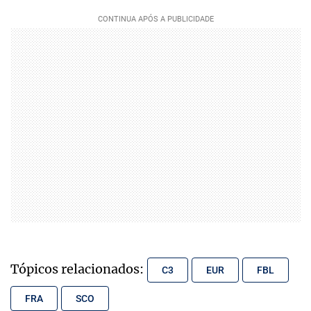
Tópicos relacionados:
C3
EUR
FBL
FRA
SCO