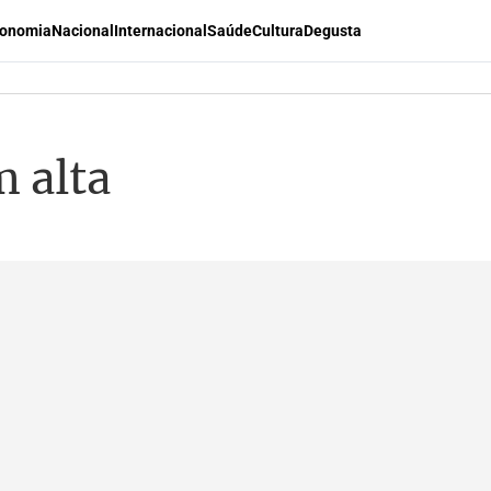
onomia
Nacional
Internacional
Saúde
Cultura
Degusta
m alta