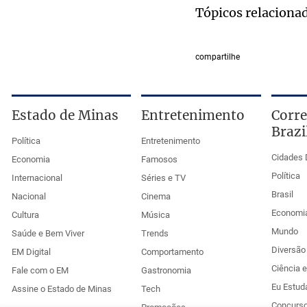
Tópicos relaciona
compartilhe
Estado de Minas
Entretenimento
Corre
Brazi
Política
Entretenimento
Cidades 
Economia
Famosos
Política
Internacional
Séries e TV
Brasil
Nacional
Cinema
Economi
Cultura
Música
Mundo
Saúde e Bem Viver
Trends
Diversão 
EM Digital
Comportamento
Ciência 
Fale com o EM
Gastronomia
Eu Estud
Assine o Estado de Minas
Tech
Concurs