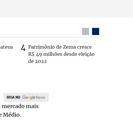
Mateus
Patrimônio de Zema cresce
Casal é 
R$ 49 milhões desde eleição
com o c
de 2022
em rodo
SIGA NO
um mercado mais
e Médio.