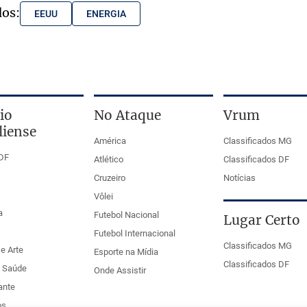
dos:
EEUU
ENERGIA
io
No Ataque
Vrum
liense
América
Classificados MG
DF
Atlético
Classificados DF
Cruzeiro
Notícias
Vôlei
a
Futebol Nacional
Lugar Certo
Futebol Internacional
Classificados MG
e Arte
Esporte na Mídia
Classificados DF
e Saúde
Onde Assistir
ante
os