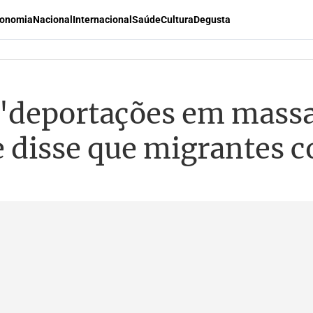
onomia
Nacional
Internacional
Saúde
Cultura
Degusta
"deportações em mass
e disse que migrantes 