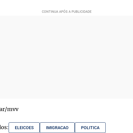
mar/mvv
dos:
ELEICOES
IMIGRACAO
POLITICA