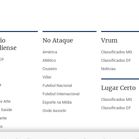
io
No Ataque
Vrum
liense
América
Classificados MG
DF
Atlético
Classificados DF
Cruzeiro
Notícias
Vôlei
a
Futebol Nacional
Lugar Certo
Futebol Internacional
Classificados MG
e Arte
Esporte na Mídia
Classificados DF
e Saúde
Onde Assistir
ante
os