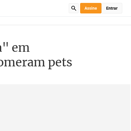
Assine
Entrar
a" em
comeram pets