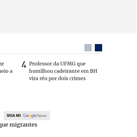
ar
Professor da UFMG que
Casal é 
eio a
humilhou cadeirante em BH
com o c
vira réu por dois crimes
em rodo
SIGA NO
que migrantes