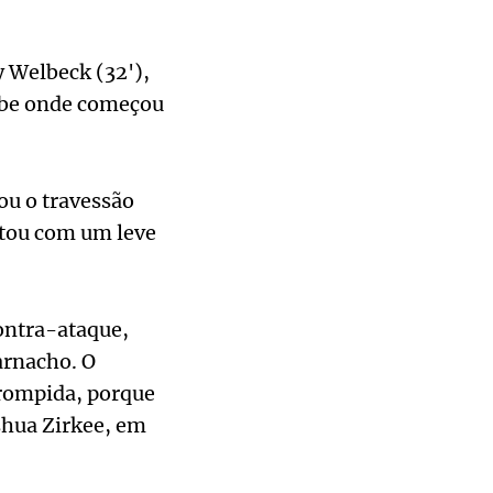
y Welbeck (32'),
lube onde começou
ou o travessão
ntou com um leve
ontra-ataque,
arnacho. O
rompida, porque
shua Zirkee, em
.