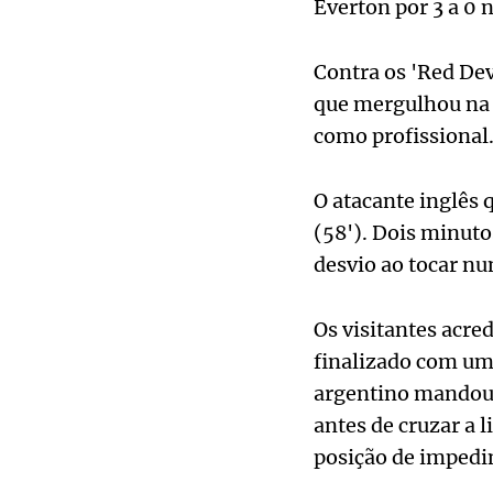
Everton por 3 a 0
Contra os 'Red Dev
que mergulhou na á
como profissional
O atacante inglês 
(58'). Dois minut
desvio ao tocar nu
Os visitantes acr
finalizado com um
argentino mandou 
antes de cruzar a 
posição de impedim