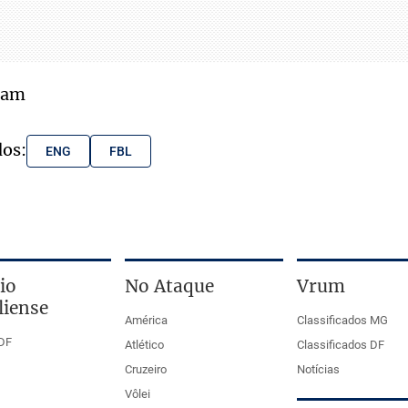
aam
dos:
ENG
FBL
io
No Ataque
Vrum
liense
América
Classificados MG
DF
Atlético
Classificados DF
Cruzeiro
Notícias
Vôlei