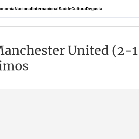
onomia
Nacional
Internacional
Saúde
Cultura
Degusta
anchester United (2-1)
cimos