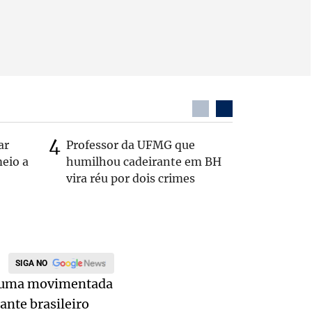
ar
Professor da UFMG que
Após anú
eio a
humilhou cadeirante em BH
Carlos B
vira réu por dois crimes
Zema: 'Q
SIGA NO
, numa movimentada
ante brasileiro