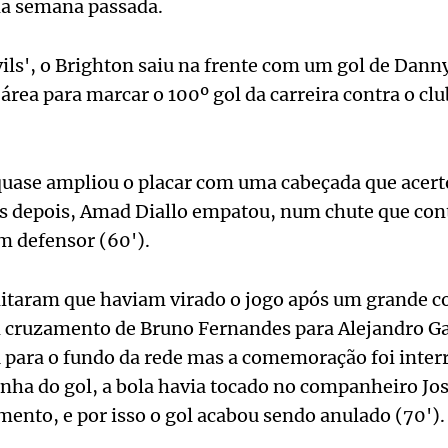
 na semana passada.
ils', o Brighton saiu na frente com um gol de Dann
rea para marcar o 100º gol da carreira contra o c
.
quase ampliou o placar com uma cabeçada que acert
os depois, Amad Diallo empatou, num chute que co
m defensor (60').
editaram que haviam virado o jogo após um grande c
 cruzamento de Bruno Fernandes para Alejandro G
para o fundo da rede mas a comemoração foi inter
linha do gol, a bola havia tocado no companheiro Jo
ento, e por isso o gol acabou sendo anulado (70')