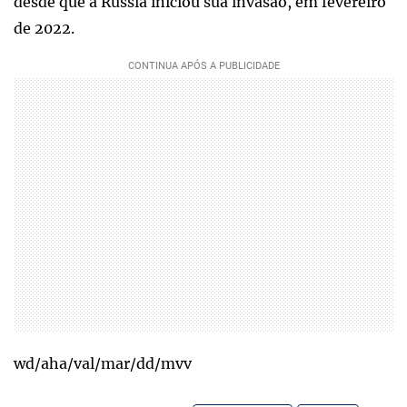
desde que a Rússia iniciou sua invasão, em fevereiro
de 2022.
wd/aha/val/mar/dd/mvv