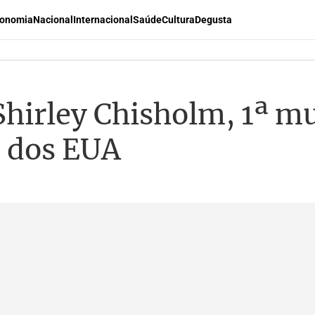
onomia
Nacional
Internacional
Saúde
Cultura
Degusta
irley Chisholm, 1ª mul
o dos EUA