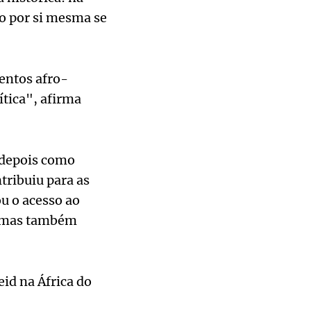
do por si mesma se
entos afro-
tica", afirma
 depois como
ribuiu para as
u o acesso ao
s, mas também
id na África do