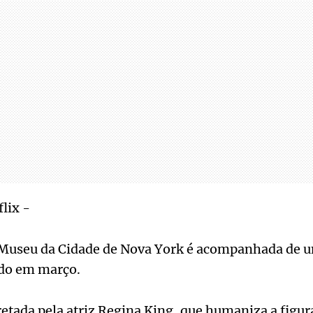
lix -
useu da Cidade de Nova York é acompanhada de u
ado em março.
retada pela atriz Regina King, que humaniza a figura