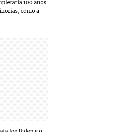
mpletaria 100 anos
inorias, como a
ata Joe Biden e o