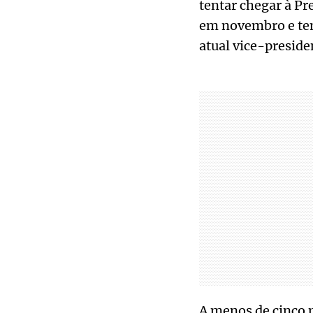
tentar chegar à Pr
em novembro e tem
atual vice-preside
A menos de cinco m