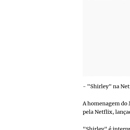
- "Shirley" na Netf
A homenagem do M
pela Netflix, lanç
"Shirley" é interp