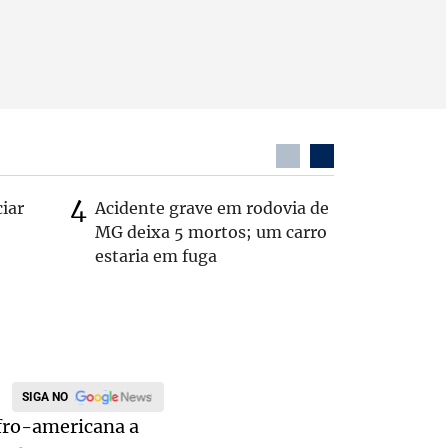
ciar
Acidente grave em rodovia de
PL não v
MG deixa 5 mortos; um carro
‘Chance 
estaria em fuga
SIGA NO
afro-americana a