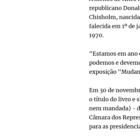
republicano Donal
Chisholm, nascida
falecida em 1º de
1970.
"Estamos em ano el
podemos e devemos
exposição "Mudand
Em 30 de novembro 
o título do livro
nem mandada) - de
Câmara dos Repres
para as presidenci