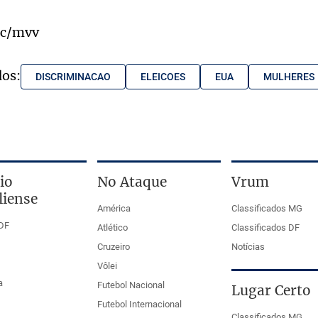
ic/mvv
dos:
DISCRIMINACAO
ELEICOES
EUA
MULHERES
io
No Ataque
Vrum
liense
América
Classificados MG
DF
Atlético
Classificados DF
Cruzeiro
Notícias
Vôlei
a
Futebol Nacional
Lugar Certo
Futebol Internacional
Classificados MG