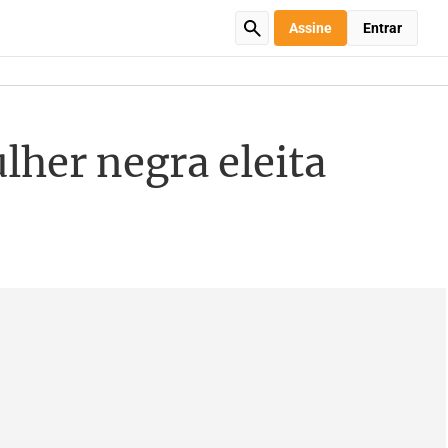
Assine
Entrar
her negra eleita