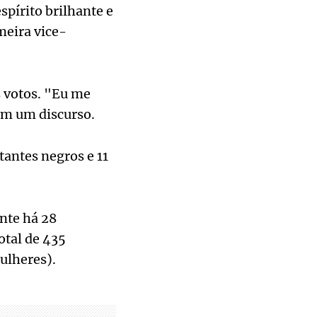
pírito brilhante e
meira vice-
 votos. "Eu me
em um discurso.
tantes negros e 11
nte há 28
otal de 435
ulheres).