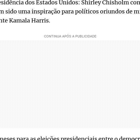
esidência dos Estados Unidos: Shirley Chisholm co
 sido uma inspiração para políticos oriundos de m
nte Kamala Harris.
eses para as eleições presidenciais entre o democr