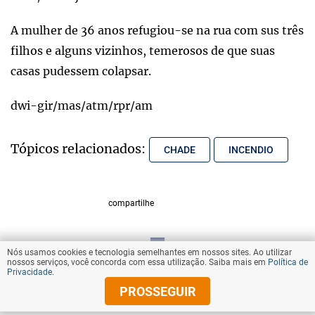
A mulher de 36 anos refugiou-se na rua com sus três
filhos e alguns vizinhos, temerosos de que suas
casas pudessem colapsar.
dwi-gir/mas/atm/rpr/am
Tópicos relacionados:
CHADE
INCENDIO
compartilhe
Nós usamos cookies e tecnologia semelhantes em nossos sites. Ao utilizar
VOLTAR AO TOPO
nossos serviços, você concorda com essa utilização. Saiba mais em
Política de
Privacidade
.
PROSSEGUIR
© Copyright 2025 Diários Associados
Todos os direitos reservados.