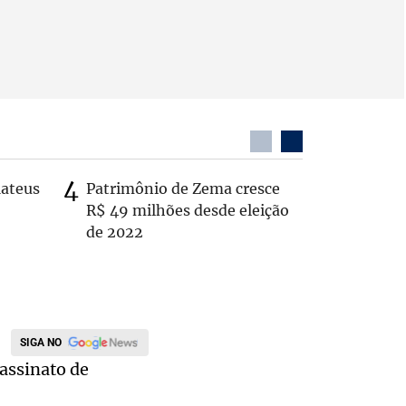
Mateus
Patrimônio de Zema cresce
Casal é 
R$ 49 milhões desde eleição
com o c
de 2022
em rodo
SIGA NO
sassinato de