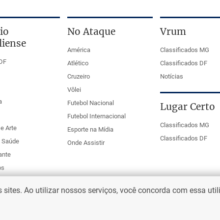
io
No Ataque
Vrum
liense
América
Classificados MG
DF
Atlético
Classificados DF
Cruzeiro
Notícias
Vôlei
a
Futebol Nacional
Lugar Certo
Futebol Internacional
Classificados MG
e Arte
Esporte na Mídia
Classificados DF
e Saúde
Onde Assistir
ante
os
ites. Ao utilizar nossos serviços, você concorda com essa uti
eio Web