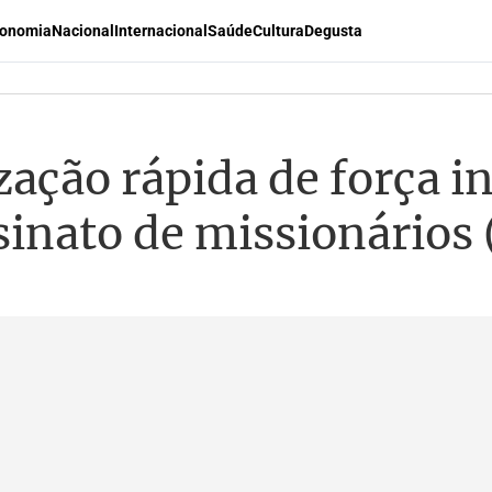
onomia
Nacional
Internacional
Saúde
Cultura
Degusta
ação rápida de força i
ssinato de missionários