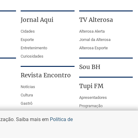
Jornal Aqui
TV Alterosa
Cidades
Alterosa Alerta
Esporte
Jornal da Alterosa
Entretenimento
Alterosa Esporte
Curiosidades
Sou BH
Revista Encontro
Tupi FM
Notícias
Cultura
Apresentadores
Gastrô
Programação
PodCasts
lização. Saiba mais em
Política de
Mestre da Bola Tupi