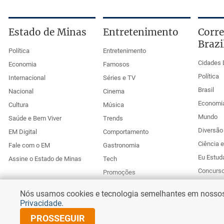
Estado de Minas
Entretenimento
Corre
Brazi
Política
Entretenimento
Cidades 
Economia
Famosos
Política
Internacional
Séries e TV
Brasil
Nacional
Cinema
Economi
Cultura
Música
Mundo
Saúde e Bem Viver
Trends
Diversão 
EM Digital
Comportamento
Ciência 
Fale com o EM
Gastronomia
Eu Estud
Assine o Estado de Minas
Tech
Concurs
Promoções
Esportes
Anuncie no Uai
Nós usamos cookies e tecnologia semelhantes em nossos s
Corr
Privacidade
.
PROSSEGUIR