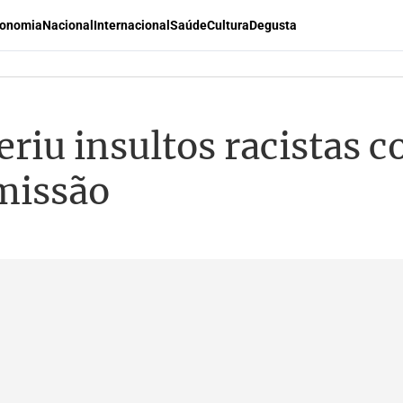
onomia
Nacional
Internacional
Saúde
Cultura
Degusta
riu insultos racistas c
missão