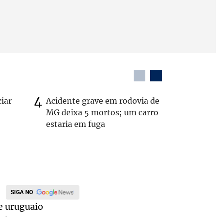
ciar
Acidente grave em rodovia de
PL não v
MG deixa 5 mortos; um carro
‘Chance 
estaria em fuga
SIGA NO
e uruguaio