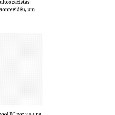
ultos racistas
m Montevidéu, um
ool FC por 2 a 1 na