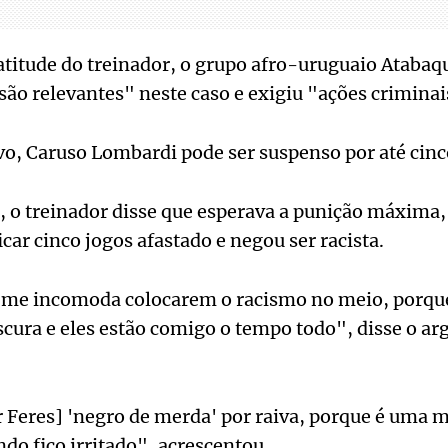
à atitude do treinador, o grupo afro-uruguaio Ataba
são relevantes" neste caso e exigiu "ações crimina
o, Caruso Lombardi pode ser suspenso por até cinc
, o treinador disse que esperava a punição máxima
icar cinco jogos afastado e negou ser racista.
e me incomoda colocarem o racismo no meio, porqu
cura e eles estão comigo o tempo todo", disse o arg
er Feres] 'negro de merda' por raiva, porque é uma 
ndo fico irritado", acrescentou.