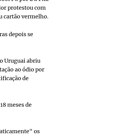
dor protestou com
u cartão vermelho.
as depois se
o Uruguai abriu
tação ao ódio por
ificação de
 18 meses de
faticamente" os