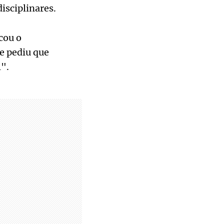
isciplinares.
cou o
e pediu que
".