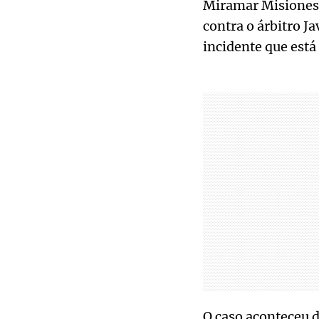
Miramar Misiones n
contra o árbitro J
incidente que está 
O caso aconteceu d