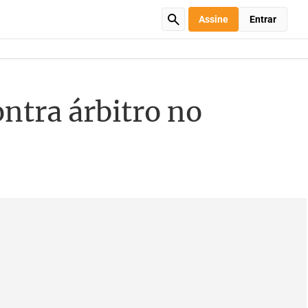
Assine
Entrar
ontra árbitro no