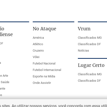
io
No Ataque
Vrum
liense
América
Classificados MG
DF
Atlético
Classificados DF
Cruzeiro
Notícias
Vôlei
a
Futebol Nacional
Lugar Certo
Futebol Internacional
Classificados MG
e Arte
Esporte na Mídia
Classificados DF
e Saúde
Onde Assistir
ante
os
ites. Ao utilizar nossos serviços, você concorda com essa uti