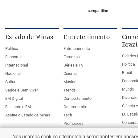
compartilhe
Estado de Minas
Entretenimento
Corre
Brazi
Política
Entretenimento
Cidades 
Economia
Famosos
Política
Internacional
Séries e TV
Brasil
Nacional
Cinema
Economi
Cultura
Música
Mundo
Saúde e Bem Viver
Trends
Diversão 
EM Digital
Comportamento
Ciência 
Fale com o EM
Gastronomia
Eu Estud
Assine o Estado de Minas
Tech
Concurs
Promoções
Esportes
Anuncie no Uai
Nós usamos cookies e tecnologia semelhantes em nossos s