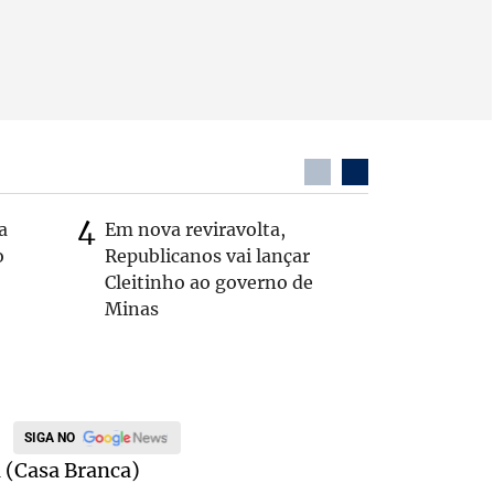
a
Em nova reviravolta,
MG: vere
o
Republicanos vai lançar
morto de
Cleitinho ao governo de
interior
Minas
SIGA NO
a (Casa Branca)