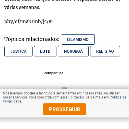
várias semanas.
phy/ef/mab/mb/jc/yr
Tópicos relacionados:
ISLAMISMO
JUSTICA
LGTB
NORUEGA
RELIGIAO
compartilhe
Nós usamos cookies e tecnologia semelhantes em nossos sites. Ao utilizar
VOLTAR AO TOPO
nossos serviços, você concorda com essa utilização. Saiba mais em
Política de
Privacidade
.
PROSSEGUIR
© Copyright 2025 Diários Associados
Todos os direitos reservados.