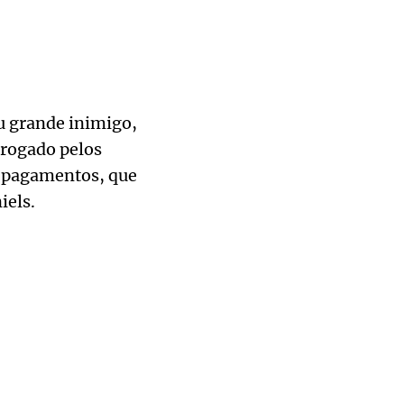
 grande inimigo,
errogado pelos
s pagamentos, que
iels.