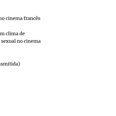
no cinema francês
um clima de
a sexual no cinema
nsmitida)