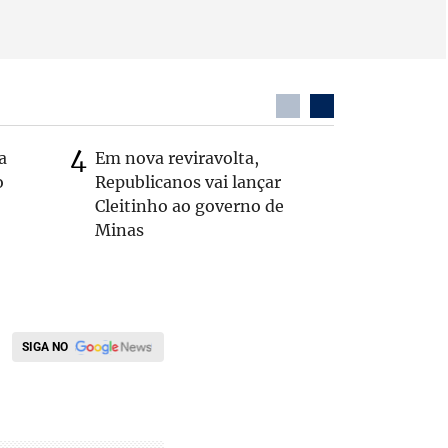
a
Em nova reviravolta,
MG: vere
o
Republicanos vai lançar
morto de
Cleitinho ao governo de
interior
Minas
SIGA NO